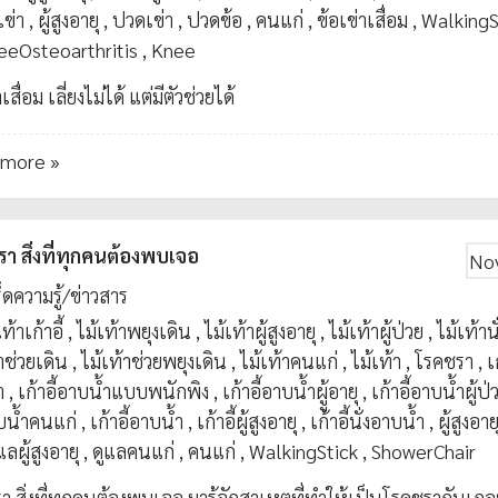
เข่า
,
ผู้สูงอายุ
,
ปวดเข่า
,
ปวดข้อ
,
คนแก่
,
ข้อเข่าเสื่อม
,
WalkingS
eeOsteoarthritis
,
Knee
เสื่อม เลี่ยงไม่ได้ แต่มีตัวช่วยได้
 more »
า สิ่งที่ทุกคนต้องพบเจอ
No
็ดความรู้/ข่าวสาร
ท้าเก้าอี้
,
ไม้เท้าพยุงเดิน
,
ไม้เท้าผู้สูงอายุ
,
ไม้เท้าผู้ป่วย
,
ไม้เท้านั
าช่วยเดิน
,
ไม้เท้าช่วยพยุงเดิน
,
ไม้เท้าคนแก่
,
ไม้เท้า
,
โรคชรา
,
เ
า
,
เก้าอี้อาบน้ำแบบพนักพิง
,
เก้าอี้อาบน้ำผูู้อายุ
,
เก้าอี้อาบน้ำผู้ป่
บน้ำคนแก่
,
เก้าอี้อาบน้ำ
,
เก้าอี้ผู้สูงอายุ
,
เก้าอี้นั่งอาบน้ำ
,
ผู้สูงอาย
แลผู้สูงอายุ
,
ดูแลคนแก่
,
คนแก่
,
WalkingStick
,
ShowerChair
า สิ่งที่ทุกคนต้องพบเจอ มารู้จักสาเหตุที่ทำให้เป็นโรคชรากันเถอ