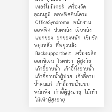
เทอร์โมมิเตอร์
เครื่องวัด
อุณหภูมิ
ออฟฟิศซินโดรม
OfficeSyndrome
พนักงาน
ออฟฟิศ
ปวดหลัง
เจ็บหลัง
แบกของ
ยกของหนัก
เข็มขัด
พยุงหลัง
ที่พยุงหลัง
Backsupportbelt
เครื่องผลิต
ออกซิเจน
โรคชรา
ผู้สูงวัย
เก้าอี้อาบน้ำ
เก้าอี้นั่งอาบน้ำ
เก้าอี้อาบน้ำผู้ป่วย
เก้าอี้อาบ
น้ำคนแก่
เก้าอี้อาบน้ำแบบ
พนักพิง
เก้าอี้ผู้สูงอายุ
ไม้เท้า
ไม้เท้าผู้สูงอายุ