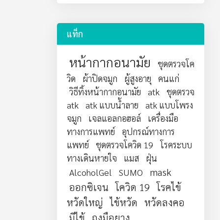
แท็ก
หน้ากากอนามัย
ชุดตรวจโค
วิด
ผ้าปิดจมูก
ผู้สูงอายุ
คนแก่
วิธีทิ้งหน้ากากอนามัย
atk
ชุดตรวจ
atk
atk แบบน้ำลาย
atk แบบโพรง
จมูก
เจลแอลกอฮอล์
เครื่องมือ
ทางการแพทย์
อุปกรณ์ทางการ
แพทย์
ชุดตรวจโควิด 19
โรคระบบ
ทางเดินหายใจ
แมส
ฝุ่น
mask
AlcoholGel
SUMO
ออกซิเจน
โควิด 19
โรคไข้
หวัดใหญ่
ไข้หวัด
หวัดลงคอ
มีไข้
ถุงมือยาง