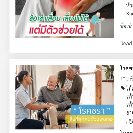
หัว
Kn
ข้อเข่า
Read
โรคชร
เกร
ไม้เ
เท้
เท้
อา
,
ดู
โรคชร