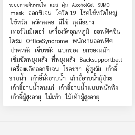
ระบบทางเดินหายใจ
แมส
ฝุ่น
AlcoholGel
SUMO
mask
ออกซิเจน
โควิด 19
โรคไข้หวัดใหญ่
ไข้หวัด
หวัดลงคอ
มีไข้
ถุงมือยาง
เทอร์โมมิเตอร์
เครื่องวัดอุณหภูมิ
ออฟฟิศซิน
โดรม
OfficeSyndrome
พนักงานออฟฟิศ
ปวดหลัง
เจ็บหลัง
แบกของ
ยกของหนัก
เข็มขัดพยุงหลัง
ที่พยุงหลัง
Backsupportbelt
เครื่องผลิตออกซิเจน
โรคชรา
ผู้สูงวัย
เก้าอี้
อาบน้ำ
เก้าอี้นั่งอาบน้ำ
เก้าอี้อาบน้ำผู้ป่วย
เก้าอี้อาบน้ำคนแก่
เก้าอี้อาบน้ำแบบพนักพิง
เก้าอี้ผู้สูงอายุ
ไม้เท้า
ไม้เท้าผู้สูงอายุ