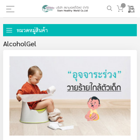
My 
ข้าม
ไป
หมวดหมู่สินค้า
ที่
AlcoholGel
เนื้อหา