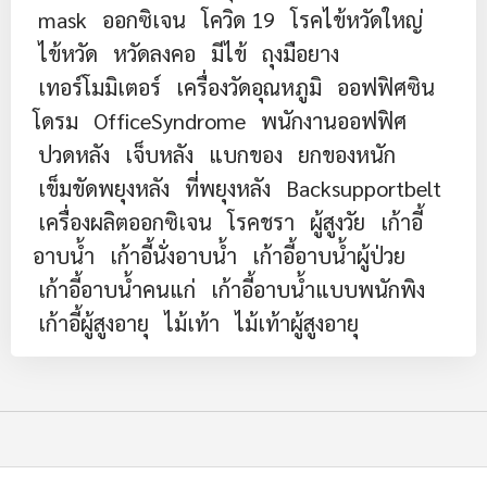
mask
ออกซิเจน
โควิด 19
โรคไข้หวัดใหญ่
ไข้หวัด
หวัดลงคอ
มีไข้
ถุงมือยาง
เทอร์โมมิเตอร์
เครื่องวัดอุณหภูมิ
ออฟฟิศซิน
โดรม
OfficeSyndrome
พนักงานออฟฟิศ
ปวดหลัง
เจ็บหลัง
แบกของ
ยกของหนัก
เข็มขัดพยุงหลัง
ที่พยุงหลัง
Backsupportbelt
เครื่องผลิตออกซิเจน
โรคชรา
ผู้สูงวัย
เก้าอี้
อาบน้ำ
เก้าอี้นั่งอาบน้ำ
เก้าอี้อาบน้ำผู้ป่วย
เก้าอี้อาบน้ำคนแก่
เก้าอี้อาบน้ำแบบพนักพิง
เก้าอี้ผู้สูงอายุ
ไม้เท้า
ไม้เท้าผู้สูงอายุ