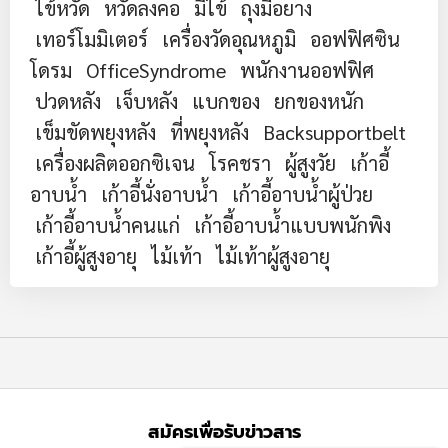
ไข้หวัด
หวัดลงคอ
มีไข้
ถุงมือยาง
เทอร์โมมิเตอร์
เครื่องวัดอุณหภูมิ
ออฟฟิศซิน
โดรม
OfficeSyndrome
พนักงานออฟฟิศ
ปวดหลัง
เจ็บหลัง
แบกของ
ยกของหนัก
เข็มขัดพยุงหลัง
ที่พยุงหลัง
Backsupportbelt
เครื่องผลิตออกซิเจน
โรคชรา
ผู้สูงวัย
เก้าอี้
อาบน้ำ
เก้าอี้นั่งอาบน้ำ
เก้าอี้อาบน้ำผู้ป่วย
เก้าอี้อาบน้ำคนแก่
เก้าอี้อาบน้ำแบบพนักพิง
เก้าอี้ผู้สูงอายุ
ไม้เท้า
ไม้เท้าผู้สูงอายุ
สมัครเพื่อรับข่าวสาร