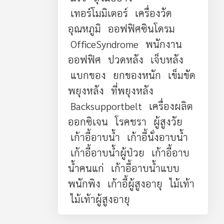
เทอร์โมมิเตอร์
เครื่องวัด
อุณหภูมิ
ออฟฟิศซินโดรม
OfficeSyndrome
พนักงาน
ออฟฟิศ
ปวดหลัง
เจ็บหลัง
แบกของ
ยกของหนัก
เข็มขัด
พยุงหลัง
ที่พยุงหลัง
Backsupportbelt
เครื่องผลิต
ออกซิเจน
โรคชรา
ผู้สูงวัย
เก้าอี้อาบน้ำ
เก้าอี้นั่งอาบน้ำ
เก้าอี้อาบน้ำผู้ป่วย
เก้าอี้อาบ
น้ำคนแก่
เก้าอี้อาบน้ำแบบ
พนักพิง
เก้าอี้ผู้สูงอายุ
ไม้เท้า
ไม้เท้าผู้สูงอายุ