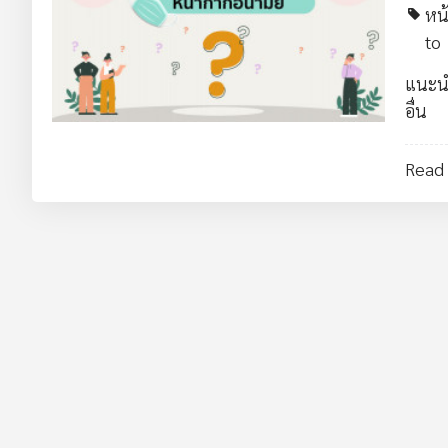
หน
to
แนะนำ 
อื่น
Read