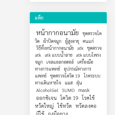
แท็ก
หน้ากากอนามัย
ชุดตรวจโค
วิด
ผ้าปิดจมูก
ผู้สูงอายุ
คนแก่
วิธีทิ้งหน้ากากอนามัย
atk
ชุดตรวจ
atk
atk แบบน้ำลาย
atk แบบโพรง
จมูก
เจลแอลกอฮอล์
เครื่องมือ
ทางการแพทย์
อุปกรณ์ทางการ
แพทย์
ชุดตรวจโควิด 19
โรคระบบ
ทางเดินหายใจ
แมส
ฝุ่น
mask
AlcoholGel
SUMO
ออกซิเจน
โควิด 19
โรคไข้
หวัดใหญ่
ไข้หวัด
หวัดลงคอ
มีไข้
ถุงมือยาง