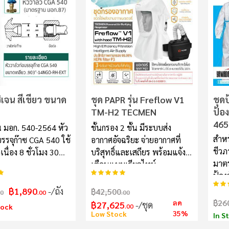
ิเจน สีเขียว ขนาด
ชุด PAPR รุ่น Freflow V1
ชุดป
TM-H2 TECMEN
ป้อง
465
 มอก. 540-2564 หัว
ชั้นกรอง 2 ชั้น มีระบบส่ง
สำห
บรรจุก๊าซ CGA 540 ใช้
อากาศอัจฉริยะ จ่ายอากาศที่
ชีวภ
เนื่อง 8 ชั่วโมง 30
บริสุทธิ์และเสถียร พร้อมแจ้ง
มาต
เตือนแบบเรียลไทม์
อันดับ:
100%
100%
ป้องก
อันด
฿1,890
/ถัง
฿42,500
00
.00
.00
฿26
ลด
฿27,625
/ชุด
tock
.00
35%
Low Stock
In S