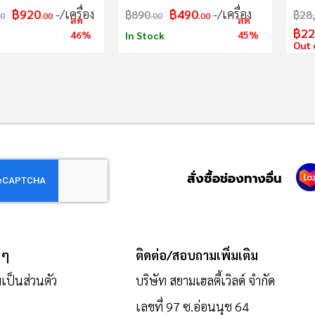
฿920
/เครื่อง
฿490
/เครื่อง
฿890
฿28
00
.00
.00
.00
ลด
ลด
฿22
46%
45%
In Stock
Out 
สั่งซื้อช่องทางอื่น
 ๆ
ติดต่อ/สอบถามเพิ่มเติม
ป็นส่วนตัว
บริษัท สยามเฮลตี้เวิลด์ จำกัด
เลขที่ 97 ซ.อ่อนนุช 64