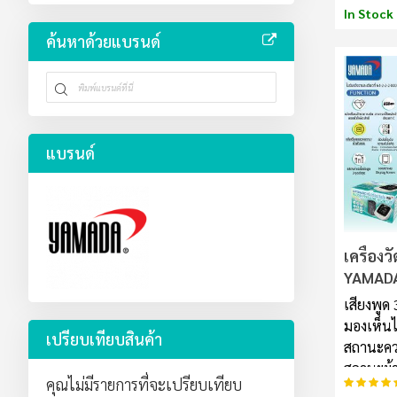
ที่ปนเปื้
In Stock
มีแผ่นก
ค้นหาด้วยแบรนด์
H13 สำหร
เชื้อไวรั
กรองคาร์
พึงประสงค
อับ มีส่
ได้ ทำงาน
แบรนด์
รบกวน ใช
เดียว กร
สะดวก ส
ไปทำงานใ
ไฟ LED ปร
สำหรับพื้
เครื่อง
เมตร
YAMADA
เสียงพู
มองเห็นไ
เปรียบเทียบสินค้า
สถานะคว
สถานะผ้
อันดับ:
คุณไม่มีรายการที่จะเปรียบเทียบ