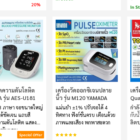
อนในอากาศให้ตกสู่พื้น
20%
In S
รอง HEPA
ับกรองสารก่อภูมิแพ้
สและแบคทีเรีย ไส้
บอนช่วยกำจัดกลิ่นไม่
์ กลิ่นบุหรี่ และกลิ่น
วนช่วยลดอาการภูมิแพ้
เบา ไม่มีเสียง
้งานง่ายแค่กดปุ่ม
ะทัดรัด พกพา
ามารถพกติดรถหรือ
นสถานที่ต่างๆได้
ับสลับได้ถึง 7 สี
นที่ไม่เกิน 10 ตาราง
วัดความดันโลหิต
เครื่องวัดออกซิเจนปลาย
เคร
 รุ่น AES-U181
นิ้ว รุ่น M120 YAMADA
Qua
ด 3 ภาษา จอขนาดใหญ่
แม่นยำ ±1% ปรับจอได้ 4
กำล
ด้ชัดเจน แถบสี
ทิศทาง ฟังก์ชั่นครบ เตือนด้วย
กับน
ามดันโลหิต แสดง
ภาพและเสียง พกพาสะดวก
ลิตร
าพันแขน
อันดับ:
100%
100%
Special Offer