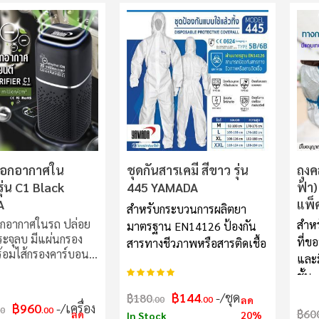
งฟอกอากาศใน
ชุดกันสารเคมี สีขาว รุ่น
ถุง
ุ่น C1 Black
445 YAMADA
ฟ้า)
A
แพ็
สำหรับกระบวนการผลิตยา
อกอากาศในรถ ปล่อย
สำหร
มาตรฐาน EN14126 ป้องกัน
ะจุลบ มีแผ่นกรอง
ที่ข
สารทางชีวภาพหรือสารติดเชื้อ
้อมไส้กรองคาร์บอน
และม
่าย พกพาสะดวก ฟอก
อันดับ:
100%
ชั้น
ริสุทธิ์ สลายฝุ่น
฿144
/ชุด
฿180
าดเล็ก PM 2.5 ปล่อย
.00
.00
ลด
฿960
/เครื่อง
00
.00
จุลบเพื่อจับอนุภาค
฿60
ลด
20%
In Stock