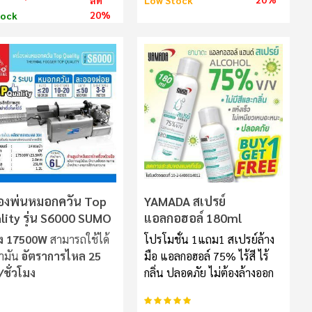
ลด
Low Stock
20%
tock
ื่องพ่นหมอกควัน Top
YAMADA สเปรย์
lity รุ่น S6000 SUMO
แอลกอฮอล์ 180ml
ัง 17500W
สามารถใช้ได้
โปรโมชั่น 1แถม1 สเปรย์ล้าง
้ำมัน
อัตราการไหล 25
มือ แอลกอฮอล์ 75% ไร้สี ไร้
/ชั่วโมง
กลิ่น ปลอดภัย ไม่ต้องล้างออก
อันดับ:
100%