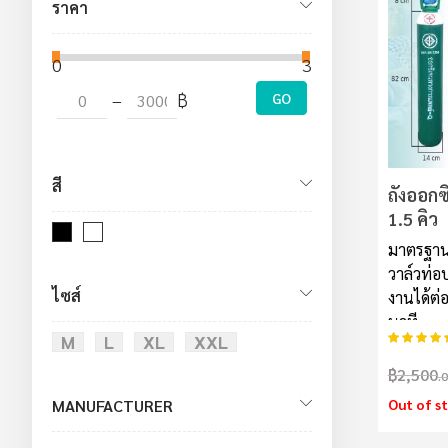
ราคา
0
30000
–
฿
GO
สี
ถังออกซ
1.5 คิว
มาตรฐาน
วาล์วท่อ
ไซส์
งานได้ต่อ
นาที
อันดับ:
M
L
XL
XXL
฿2,500
.
Out of s
MANUFACTURER