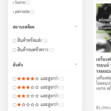
Sumo
สินค้า
1
yamada
สินค้า
11
สถานะสต็อค
สินค้าพร้อมส่ง
10
สินค้าหมดชั่วคราว
2
เครื่อ
อันดับ
รถยนต์ ร
YAMAD
และสูงกว่า
เครื่องฟ
7
ไอออนปร
และสูงกว่า
HEPA พร
7
ใช้งานง
และสูงกว่า
7
อากาศให้บ
และสูงกว่า
ละอองขน
7
฿1,200
.
ไอออนประ