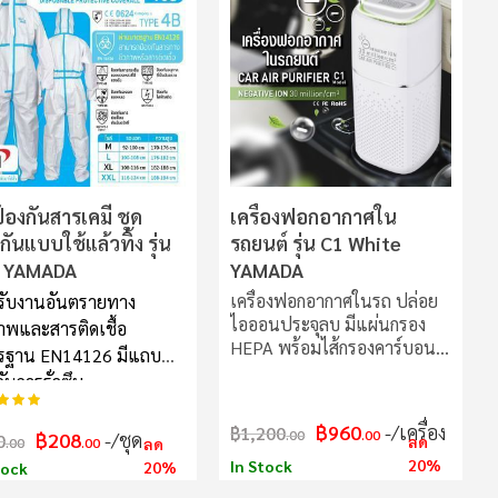
มาก
ไป
น้อย
้องกันสารเคมี ชุด
เครื่องฟอกอากาศใน
กันแบบใช้แล้วทิ้ง รุ่น
รถยนต์ รุ่น C1 White
 YAMADA
YAMADA
เครื่องฟอกอากาศในรถ ปล่อย
รับงานอันตรายทาง
ไอออนประจุลบ มีแผ่นกรอง
าพและสารติดเชื้อ
HEPA พร้อมไส้กรองคาร์บอน
รฐาน EN14126 มีแถบ
ใช้งานง่าย พกพาสะดวก ฟอก
ันการรั่วซึม
อากาศให้บริสุทธิ์ สลายฝุ่น
ับ:
100%
ละอองขนาดเล็ก PM 2.5 ปล่อย
฿960
/เครื่อง
฿1,200
.00
.00
฿208
/ชุด
0
ไอออนประจุลบเพื่อจับอนุภาค
ลด
.00
.00
ลด
ที่ปนเปื้อนในอากาศให้ตกสู่พื้น
20%
In Stock
20%
tock
มีแผ่นกรอง HEPA