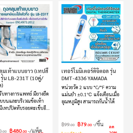
H13 สำหรับกรองสารก่อภูมิแพ้
เชื้อไวรัสและแบคทีเรีย ไส้
กรองคาร์บอนช่วยกำจัดกลิ่นไม่
พึงประสงค์ กลิ่นบุหรี่ และกลิ่น
อับ มีส่วนช่วยลดอาการภูมิแพ้
ได้ ทำงานเบา ไม่มีเสียง
รบกวน ใช้งานง่ายแค่กดปุ่ม
เดียว กระทัดรัด พกพา
สะดวก สามารถพกติดรถหรือ
ไปทำงานในสถานที่ต่างๆได้
ไฟ LED ปรับสลับได้ถึง 7 สี
คลุมเท้าแบบยาว (เทปสี
เทอร์โมมิเตอร์ดิจิตอล รุ่น
สำหรับพื้นที่ไม่เกิน 10 ตาราง
 รุ่น LB-231T (10คู่/
DMT-4336 YAMADA
เมตร
ค)
หน่วยวัด 2 แบบ °C/°F ความ
ับทางการแพทย์ มียางยืด
แม่นยำ ±0.1℃ แจ้งเตือนเมื่อ
อบบนและบริเวณข้อเท้า
อุณหภูมิสูง สามารถกันน้ำได้
ีเทปปิดทับรอยตะเข็บอีก
฿79
/ชิ้น
฿99
.00
.00
ลด
฿480
/แพ็ค
0
.00
.00
20%