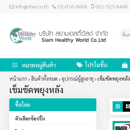
info@shw.co.th
02-016-6666
061-523-6446
โปรโมชั่น
หมวดหมู่สินค้า
หน้าแรก
สินค้าทั้งหมด
อุปกรณ์ผู้สูงอายุ
เข็มขัดพยุงหลัง
เข็มขัดพยุงหลัง
ซื้อโดย
ดู
ตาร
ใน
ตัวเลือกช้อปปิ้ง
มุม
มอ