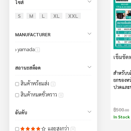
ไซส์
S
M
L
XL
XXL
MANUFACTURER
yamada
สินค้า
1
เข็มขัด
สถานะสต็อค
สำหรับบล
ยกของหน
สินค้าพร้อมส่ง
1
ปวดและบ
สินค้าหมดชั่วคราว
0
฿500
.00
อันดับ
In Stock
และสูงกว่า
0