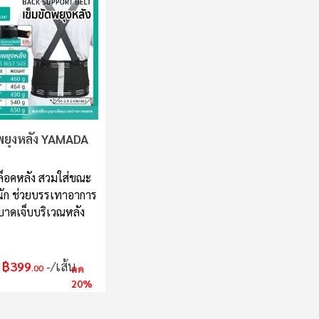
พยุงหลัง YAMADA
็อคหลัง สวมใส่ขณะ
ัก ช่วยบรรเทาอาการ
าดเจ็บบริเวณหลัง
฿399
/เส้น
.00
ลด
20%