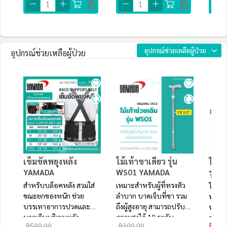
อุปกรณ์ช่วยเหลือผู้ป่วย
อุปกรณ์ช่วยเหลือผู้ป่วย
เข็มขัดพยุงหลัง
ไม้เท้าขาเดียว รุ่น
ไม้เท
YAMADA
WS01 YAMADA
รุ่น
สำหรับบล็อคหลัง สวมใส่
เหมาะสำหรับผู้ที่ทรงตัว
ไม้เท
ขณะยกของหนัก ช่วย
ลำบาก บาดเจ็บที่ขา รวม
พาสะด
บรรเทาอาการปวดและ
ถึงผู้สูงอายุ สามารถปรับ
หรือผู
บาดเจ็บบริเวณหลัง
ความสูงได้ 10 ระดับ
การเดิ
฿550
฿500.00
฿300.00