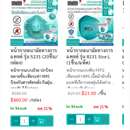
หน้ากากอนามัยทางการ
หน้ากากอนามัยทางการ
หน้
แพทย์ รุ่น 5231 (20ชิ้น/
แพทย์ รุ่น 8231 Size L
แพท
กล่อง)
(1ชิ้น/แพ็ค)
(1ช
หน้ากากแบบถ้วย ปกป้อง
หน้ากากแบบพับ FFP2
หน้
หลายชั้น เทียบเท่า N95
เทียบเท่า N95 เนื้อผ้ายับยั้ง
เทีย
ป้องกันสารคัดหลั่ง กันฝุ่น
แบคทีเรีย กรองฝุ่นได้อย่าง
แบคท
กระชับได้รูปทรง
เต็มประสิทธิภาพ
กระ
฿23.00
/ชิ้น
฿580.00
฿29.00
฿29
฿460.00
/กล่อง
In Stock
In 
ลด 21%
In Stock
ลด 21%