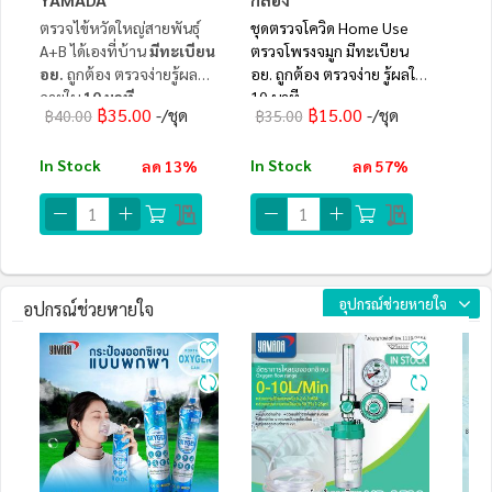
ตรวจไข้หวัดใหญ่สายพันธุ์
ชุดตรวจโควิด Home Use
A+B ได้เองที่บ้าน
มีทะเบียน
ตรวจโพรงจมูก มีทะเบียน
อย.
ถูกต้อง ตรวจง่ายรู้ผล
อย. ถูกต้อง ตรวจง่าย รู้ผลใน
ภายใน
10 นาที
10 นาที
฿35.00
฿15.00
/ชุด
/ชุด
฿40.00
฿35.00
In Stock
In Stock
ลด 13%
ลด 57%
อุปกรณ์ช่วยหายใจ
อุปกรณ์ช่วยหายใจ