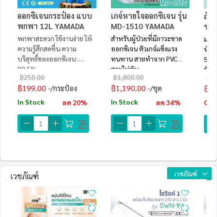
ออกซิเจนกระป๋อง แบบ
เกจ์หายใจออกซิเจน รุ่น
ถัง
พกพา 12L YAMADA
MD-1510 YAMADA
ขนา
พกพาสะดวก ใช้งานง่าย ให้
สำหรับผู้ป่วยที่มีภาวะขาด
มาต
ความรู้สึกสดชื่น ความ
ออกซิเจน ตัวเกจ์แข็งแรง
หัวว
บริสุทธิ์ของออกซิเจน :
ทนทาน สายทำจาก PVC
540 
99.5%
สายไม่พับ
ชั่ว
฿250.00
฿1,800.00
฿2,
฿199.00
฿1,190.00
฿1,
/กระป๋อง
/ชุด
In Stock
In Stock
Out
ลด 20%
ลด 34%
EM
เวชภัณฑ์
เวชภัณฑ์