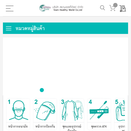
My 
ข้าม
ไป
หมวดหมู่สินค้า
ที่
เนื้อหา
หน้ากากอนามัย
หน้ากากป้องกัน
ชุดและอุปกรณ์
ชุดตรวจ ATK
อุปกรณ์ช่
ป้องกัน
หายใจ