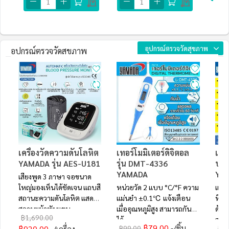
อุปกรณ์ตรวจวัดสุขภาพ
อุปกรณ์ตรวจวัดสุขภาพ
เครื่องวัดความดันโลหิต
เทอร์โมมิเตอร์ดิจิตอล
เคร
YAMADA รุ่น AES-U181
รุ่น DMT-4336
ปลา
YAMADA
YA
เสียงพูด 3 ภาษา จอขนาด
ใหญ่มองเห็นได้ชัดเจน แถบสี
หน่วยวัด 2 แบบ °C/°F ความ
แม่น
สถานะความดันโลหิต แสดง
แม่นยำ ±0.1℃ แจ้งเตือน
ทิศท
สถานะผ้าพันแขน
เมื่ออุณหภูมิสูง สามารถกันน้ำ
ด้ว
฿1,690.00
ได้
สะด
฿79.00
/ชิ้น
฿920.00
฿99.00
฿89
/เครื่อง