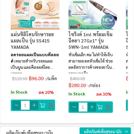
แผ่นซิลิโคนรักษารอย
ไซริงค์ 1ml พร้อมเข็ม
ไซร
แผลเป็น รุ่น SS415
ฉีดยา 27Gx1" รุ่น
ฉีด
YAMADA
SWN-1ml YAMADA
SW
ลดรอยแผลเป็นแบบคีลอย
หัวเข็มเล็ก คม ไม่ทำให้เจ็บ
หัวเ
ด์
เหมาะสำหรับรอยแผล
สามารถถอดหัวเข็มได้ ช่วย
สามา
เป็นนูน และคีลอยด์โดย
ลดอัตราการค้างของยาใน
ลดอ
เฉพาะ
กระบอกฉีด
กระ
฿96.00
฿4.
/แพ็ค
฿120.00
฿400.00
฿280.00
/กล่อง
In Stock
In 
ลด 20%
In Stock
ลด 30%
ผลิตภัณฑ์เพื่อสุขอนามัย
ผลิตภัณฑ์เพื่อสุขอนามัย