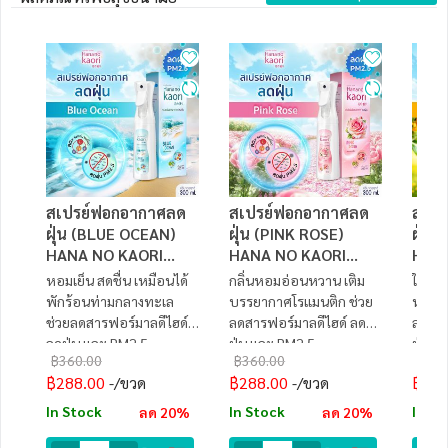
สเปรย์ฟอกอากาศลด
สเปรย์ฟอกอากาศลด
สเปร
ฝุ่น (BLUE OCEAN)
ฝุ่น (PINK ROSE)
ฝุ่น
HANA NO KAORI
HANA NO KAORI
HAN
300ml
300ml
300
หอมเย็น สดชื่น เหมือนได้
กลิ่นหอมอ่อนหวาน เติม
ให้ควา
พักร้อนท่ามกลางทะเล
บรรยากาศโรแมนติก ช่วย
หวานแ
ช่วยลดสารฟอร์มาลดีไฮด์
ลดสารฟอร์มาลดีไฮด์ ลด
ลดสาร
ลดฝุ่น และ PM2.5
ฝุ่น และ PM2.5
ฝุ่น 
฿360.00
฿360.00
฿360
฿288.00
฿288.00
฿288
/ขวด
/ขวด
In Stock
In Stock
In St
ลด 20%
ลด 20%