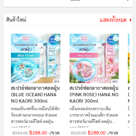
แสดงทั้งหมด
สินค้าใหม่
สเปรย์ฟอกอากาศลดฝุ่น
สเปรย์ฟอกอากาศลดฝุ่น
สเป
(BLUE OCEAN) HANA
(PINK ROSE) HANA NO
(F
NO KAORI 300ml
KAORI 300ml
NO 
หอมเย็น สดชื่น เหมือนได้พัก
กลิ่นหอมอ่อนหวาน เติม
ให้ค
ร้อนท่ามกลางทะเล ช่วยลด
บรรยากาศโรแมนติก ช่วยลด
หวา
สารฟอร์มาลดีไฮด์ ลดฝุ่น
สารฟอร์มาลดีไฮด์ ลดฝุ่น
สารฟ
และ PM2.5
และ PM2.5
และ
฿288.00
฿288.00
/ขวด
/ขวด
฿360.00
฿360.00
฿3