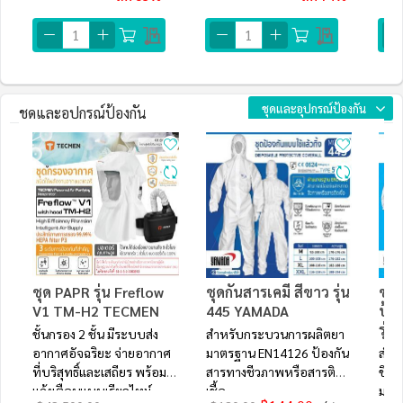
ชุดและอุปกรณ์ป้องกัน
ชุดและอุปกรณ์ป้องกัน
ชุด PAPR รุ่น Freflow
ชุดกันสารเคมี สีขาว รุ่น
ชุด
V1 TM-H2 TECMEN
445 YAMADA
ป้อ
รุ่
ชั้นกรอง 2 ชั้น มีระบบส่ง
สำหรับกระบวนการผลิตยา
อากาศอัจฉริยะ จ่ายอากาศ
มาตรฐาน EN14126 ป้องกัน
สำห
ที่บริสุทธิ์และเสถียร พร้อม
สารทางชีวภาพหรือสารติด
ชีวภ
แจ้งเตือนแบบเรียลไทม์
เชื้อ
มาต