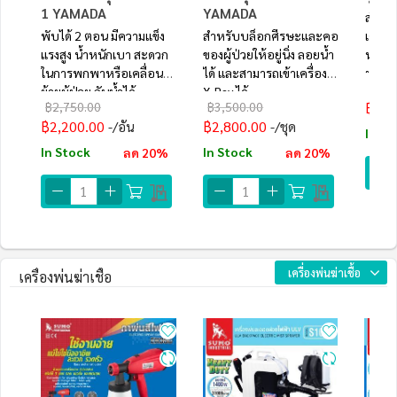
1 YAMADA
YAMADA
สำหรั
พับได้ 2 ตอน มีความแข็ง
สำหรับบล็อกศีรษะและคอ
เคลื่อ
แรงสูง น้ำหนักเบา สะดวก
ของผู้ป่วยให้อยู่นิ่ง ลอยน้ำ
หนักเ
ในการพกพาหรือเคลื่อน
ได้ และสามารถเข้าเครื่อง
ผ่านรั
฿3,8
ย้ายผู้ป่วย กันน้ำได้
X-Ray ได้
฿2,750.00
฿3,500.00
฿3,0
฿2,200.00
฿2,800.00
/อัน
/ชุด
In St
In Stock
In Stock
ลด 20%
ลด 20%
เครื่องพ่นฆ่าเชื้อ
เครื่องพ่นฆ่าเชื้อ