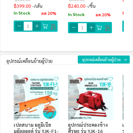
฿399.00
฿240.00
/เส้น
/ชิ้น
Out o
In Stock
ลด 20%
In Stock
ลด 20%
EMA
อุปกรณ์เคลื่อนย้ายผู้ป่วย
อุปกรณ์เคลื่อนย้ายผู้ป่วย
เปลสนาม อลูมิเนีย
อุปกรณ์ประคองข้าง
แผ่น
มอัลลอยด์ รุ่น YJK-F1-
ศีรษะ รุ่น YJK-16
รุ่น