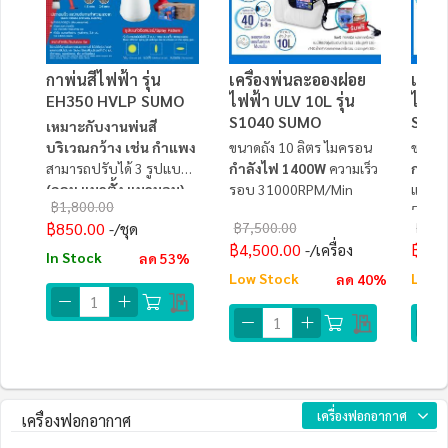
กาพ่นสีไฟฟ้า รุ่น
เครื่องพ่นละอองฝอย
เครื
EH350 HVLP SUMO
ไฟฟ้า ULV 10L รุ่น
ไร้สา
S1040 SUMO
SUM
เหมาะกับงานพ่นสี
บริเวณกว้าง เช่น กำแพง
ขนาดถัง 10 ลิตร ไมครอน
ขนาดถ
สามารถปรับได้ 3 รูปแบบ
กำลังไฟ 1400W
ความเร็ว
การไห
(กลม แนวตั้ง แนวนอน)
รอบ 31000RPM/min
แบตเตอ
฿1,800.00
5.0ah
฿850.00
฿7,500.00
฿24,
/ชุด
฿4,500.00
฿19,
/เครื่อง
In Stock
ลด 53%
Low Stock
Low 
ลด 40%
เครื่องฟอกอากาศ
เครื่องฟอกอากาศ