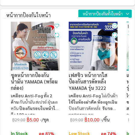
หน้ากากป้องกันทั้งใบหน้า
หน้ากากป้องกันใบหน้า
ชุดหน้ากากป้องกัน
เฟสชิว หน้ากากใส
แว่
น้ำมัน YAMADA (พร้อม
ป้องกันสารคัดหลั่ง
ทาง
กล่อง)
YAMADA รุ่น 3222
รุ่น
เคลือบ Anti-Fog ทั้ง 2
เคลือบ Anti-Fog
ไม่เป็นฝ้า
ใช้ส
ด้าน
กันน้ำมัน สเปรย์ ฝุ่นผง
ใช้ในห้องผ่าตัด ห้องฉุกเฉิน
ของเ
ควัน
ป้องกันรอบใบหน้าได้
ป้องกันสารคัดหลั่ง
รับรอง
สาร 
ถึง 180 องศา
มาตรฐาน อย.
การ
฿5.00
฿10.00
/ชุด
/ชิ้น
฿29.00
฿39.00
฿80
In Stock
Low Stock
In S
ลด 83%
ลด 74%