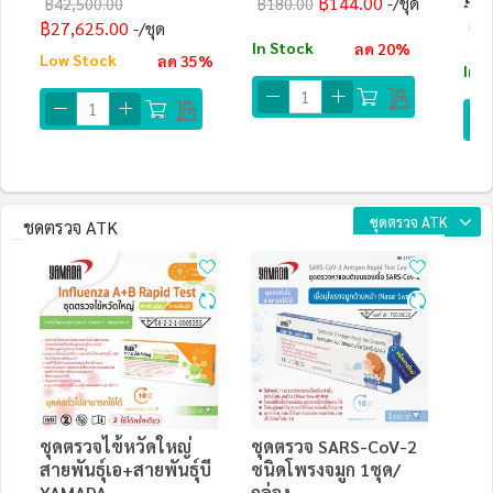
฿144.00
/ชุด
฿42,500.00
฿180.00
ป้อง
฿27,625.00
฿2
/ชุด
In Stock
ลด 20%
Low Stock
ลด 35%
In 
ชุดตรวจ ATK
ชุดตรวจ ATK
ชุดตรวจไข้หวัดใหญ่
ชุดตรวจ SARS-CoV-2
สายพันธุ์เอ+สายพันธุ์บี
ชนิดโพรงจมูก 1ชุด/
YAMADA
กล่อง