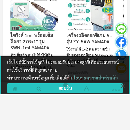
ไซริงค์ 1ml พร้อมเข็ม
หน้
เครื่องผลิตออกซิเจน 5L
ฉีดยา 27Gx1" รุ่น
YAM
รุ่น ZY-5AW YAMADA
SWN-1ml YAMADA
L (
ใช้งานได้ 1-2 คน ความเข้ม
หัวเข็มเล็ก คม ไม่ทำให้เจ็บ
ปกป้
ข้นของออกซิเจน
90%±2%
สามารถถอดหัวเข็มได้ ช่วย
2.5 ด
ทำงานคงที่ มีฟังก์ชั่นพ่นยา
เว็บไซต์นี้มีการใช้คุกกี้ โปรดยอมรับนโยบายคุกกี้เพื่อประสบการณ์
ลดอัตราการค้างของยาใน
ประ
ในตัว
การใช้บริการที่ดีที่สุดของท่าน
฿21,500.00
กระบอกฉีด
≥9
ท่านสามารถศึกษาข้อมูลเพิ่มเติมได้ที่
นโยบายความเป็นส่วนตัว
฿400.00
฿75
฿15,900.00
/เครื่อง
฿280.00
/กล่อง
Out of stock
ยอมรับ
In 
In Stock
ลด 30%
EMAIL ME WHEN AVAILABLE
สุขภาพดี รู้ทัน ป้องกันโรค