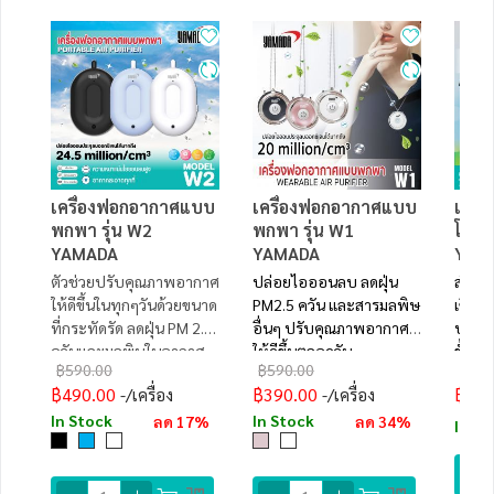
เครื่องฟอกอากาศแบบ
เครื่องฟอกอากาศแบบ
เครื่
พกพา รุ่น W2
พกพา รุ่น W1
โต๊ะ 
YAMADA
YAMADA
YAM
ตัวช่วยปรับคุณภาพอากาศ
ปล่อยไอออนลบ ลดฝุ่น
สำหรับ
ให้ดีขึ้นในทุกๆวันด้วยขนาด
PM2.5 ควัน และสารมลพิษ
เชื้อ
ที่กระทัดรัด ลดฝุ่น PM 2.5
อื่นๆ ปรับคุณภาพอากาศ
ประสิ
ควันและมลพิษในอากาศ
ให้ดีขึ้นตลอดวัน
ขั้นต
฿590.00
฿590.00
฿3,5
฿490.00
฿390.00
฿2,4
/เครื่อง
/เครื่อง
In Stock
In Stock
ลด 17%
ลด 34%
In St