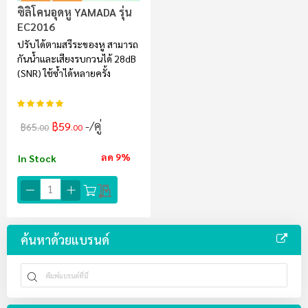
ซิลิโคนอุดหู YAMADA รุ่น
EC2016
ปรับได้ตามสรีระของหู สามารถ
กันน้ำและเสียงรบกวนได้ 28dB
(SNR) ใช้ซ้ำได้หลายครั้ง
อันดับ:
100%
/คู่
฿59
฿65
.00
.00
ลด 9%
In Stock
ค้นหาด้วยแบรนด์