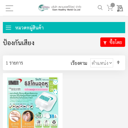
My 
ข้าม
ไป
หมวดหมู่สินค้า
ที่
เนื้อหา
ป้องกันเสียง
ซื้อโดย
ตั้ง
1
รายการ
เรียงตาม
ค่า
ตา
ลำด
มา
ไป
น้อ