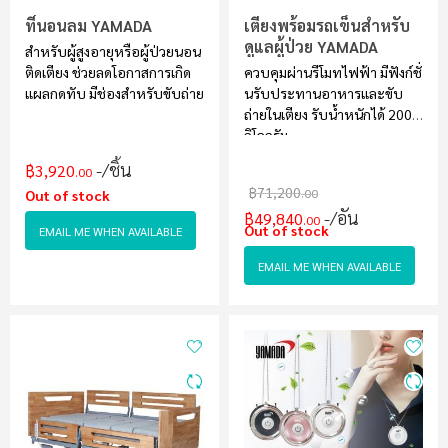
ที่นอนลม YAMADA
เตียงพร้อมรถเข็นสำหรับ
ดูแลผู้ป่วย YAMADA
สำหรับผู้สูงอายุหรือผู้ป่วยนอน
ติดเตียง ช่วยลดโอกาสการเกิด
ควบคุมผ่านรีโมทไฟฟ้า มีฟังก์ชั่
แผลกดทับ มีช่องสำหรับขับถ่าย
นรับประทานอาหารและขับ
ถ่ายในเตียง รับน้ำหนักได้ 200
กิโลกรัม
/ชิ้น
฿3,920
.00
฿71,200
.00
Out of stock
/อัน
฿49,840
.00
Out of stock
EMAIL ME WHEN AVAILABLE
EMAIL ME WHEN AVAILABLE