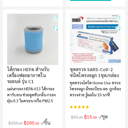
ไส้กรอง HEPA สำหรับ
ชุดตรวจ SARS-CoV-2
เครื่องฟอกอากาศใน
ชนิดโพรงจมูก 1ชุด/กล่อง
รถยนต์ รุ่น C1
ชุดตรวจโควิด Home Use ตรวจ
แผ่นกรอง HEPA H13 ไส้กรอง
โพรงจมูก มีทะเบียน อย. ถูกต้อง
คาร์บอน ช่วยดูดซับกลิ่น กรอง
ตรวจง่าย รู้ผลใน 10 นาที
ฝุ่น 0.3 ไมครอน หรือ PM2.5
อันดับ:
100%
/ชุด
฿15
฿35
.00
.00
/ชิ้น
฿200
฿250
.00
.00