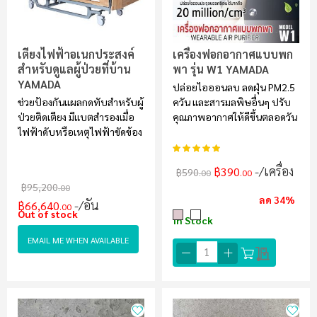
เตียงไฟฟ้าอเนกประสงค์
เครื่องฟอกอากาศแบบพก
สำหรับดูแลผู้ป่วยที่บ้าน
พา รุ่น W1 YAMADA
YAMADA
ปล่อยไอออนลบ ลดฝุ่น PM2.5
ช่วยป้องกันแผลกดทับสำหรับผู้
ควัน และสารมลพิษอื่นๆ ปรับ
ป่วยติดเตียง มีแบตสำรองเมื่อ
คุณภาพอากาศให้ดีขึ้นตลอดวัน
ไฟฟ้าดับหรือเหตุไฟฟ้าขัดข้อง
อันดับ:
100%
/เครื่อง
฿390
฿590
.00
.00
฿95,200
.00
ลด 34%
/อัน
฿66,640
.00
Out of stock
In Stock
EMAIL ME WHEN AVAILABLE