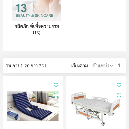
ผลิตภัณฑ์เพื่อความงาม
(13)
ตั้ง
รายการ
1
-
20
จาก
231
เรียงตาม
ค่า
ตา
ลำด
มา
ไป
น้อ