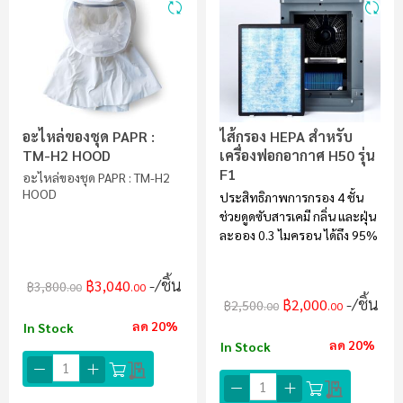
อะไหล่ของชุด PAPR :
ไส้กรอง HEPA สำหรับ
TM-H2 HOOD
เครื่องฟอกอากาศ H50 รุ่น
F1
อะไหล่ของชุด PAPR : TM-H2
HOOD
ประสิทธิภาพการกรอง 4 ชั้น
ช่วยดูดซับสารเคมี กลิ่น และฝุ่น
ละออง 0.3 ไมครอน ได้ถึง 95%
/ชิ้น
฿3,040
฿3,800
.00
.00
/ชิ้น
฿2,000
฿2,500
.00
.00
ลด 20%
In Stock
ลด 20%
In Stock