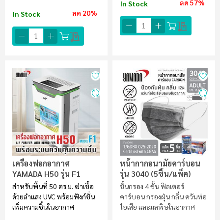
ลด 57%
In Stock
ลด 20%
In Stock
เครื่องฟอกอากาศ
หน้ากากอนามัยคาร์บอน
YAMADA H50 รุ่น F1
รุ่น 3040 (5ชิ้น/แพ็ค)
สำหรับพื้นที่ 50 ตร.ม. ฆ่าเชื้อ
ชั้นกรอง 4 ชั้น ฟิลเตอร์
ด้วยลำแสง UVC พร้อมฟังก์ชั่น
คาร์บอน กรองฝุ่น กลิ่น ควันท่อ
เพิ่มความชื้นในอากาศ
ไอเสีย และมลพิษในอากาศ