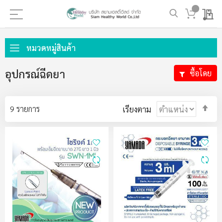
My 
ข้าม
ไป
หมวดหมู่สินค้า
ที่
เนื้อหา
อุปกรณ์ฉีดยา
ซื้อโดย
ตั้ง
9
รายการ
เรียงตาม
ค่า
ตา
ลำด
มา
ไป
น้อ