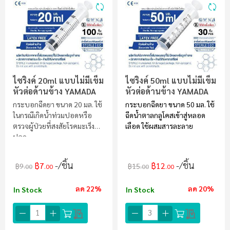
ไซริงค์ 20ml แบบไม่มีเข็ม
ไซริงค์ 50ml แบบไม่มีเข็ม
หัวต่อด้านข้าง YAMADA
หัวต่อด้านข้าง YAMADA
กระบอกฉีดยา ขนาด 20 มล. ใช้
กระบอกฉีดยา ขนาด 50 มล. ใช้
ในกรณีเกิดน้ำท่วมปอดหรือ
ฉีดน้ำตาลกลูโคสเข้าสู่หลอด
ตรวจผู้ป่วยที่สงสัยโรคมะเร็ง
เลือด ใช้ผสมสารละลาย
ปอด
/ชิ้น
/ชิ้น
฿7
฿12
฿9
฿15
.00
.00
.00
.00
ลด 22%
ลด 20%
In Stock
In Stock