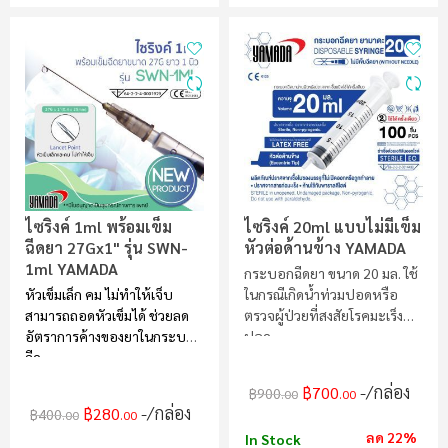
ไซริงค์ 1ml พร้อมเข็ม
ไซริงค์ 20ml แบบไม่มีเข็ม
ฉีดยา 27Gx1" รุ่น SWN-
หัวต่อด้านข้าง YAMADA
1ml YAMADA
กระบอกฉีดยา ขนาด 20 มล. ใช้
หัวเข็มเล็ก คม ไม่ทำให้เจ็บ
ในกรณีเกิดน้ำท่วมปอดหรือ
สามารถถอดหัวเข็มได้ ช่วยลด
ตรวจผู้ป่วยที่สงสัยโรคมะเร็ง
อัตราการค้างของยาในกระบอก
ปอด
ฉีด
/กล่อง
฿700
฿900
.00
.00
/กล่อง
฿280
฿400
.00
.00
ลด 22%
In Stock