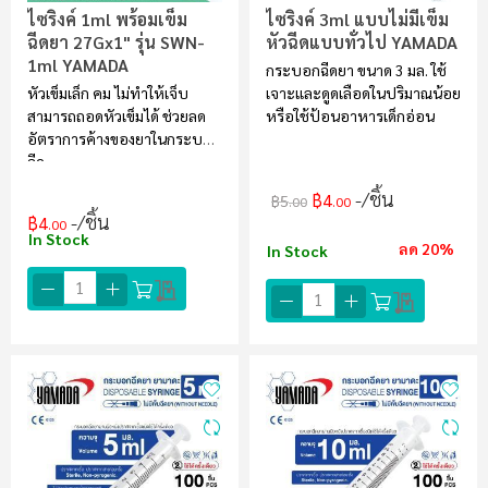
ไซริงค์ 1ml พร้อมเข็ม
ไซริงค์ 3ml แบบไม่มีเข็ม
ฉีดยา 27Gx1" รุ่น SWN-
หัวฉีดแบบทั่วไป YAMADA
1ml YAMADA
กระบอกฉีดยา ขนาด 3 มล. ใช้
หัวเข็มเล็ก คม ไม่ทำให้เจ็บ
เจาะและดูดเลือดในปริมาณน้อย
สามารถถอดหัวเข็มได้ ช่วยลด
หรือใช้ป้อนอาหารเด็กอ่อน
อัตราการค้างของยาในกระบอก
ฉีด
/ชิ้น
฿4
฿5
.00
.00
/ชิ้น
฿4
.00
In Stock
ลด 20%
In Stock