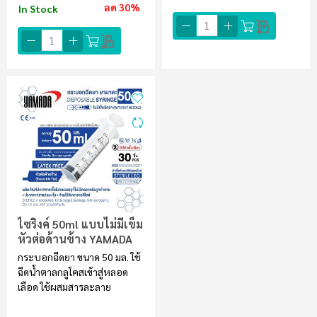
ลด 30%
In Stock
ไซริงค์ 50ml แบบไม่มีเข็ม
หัวต่อด้านข้าง YAMADA
กระบอกฉีดยา ขนาด 50 มล. ใช้
ฉีดน้ำตาลกลูโคสเข้าสู่หลอด
เลือด ใช้ผสมสารละลาย