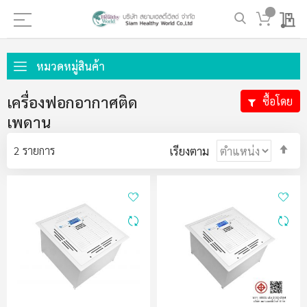
My 
ข้าม
ไป
หมวดหมู่สินค้า
ที่
เนื้อหา
เครื่องฟอกอากาศติด
ซื้อโดย
เพดาน
ตั้ง
2
รายการ
เรียงตาม
ค่า
ตา
ลำด
มา
ไป
น้อ