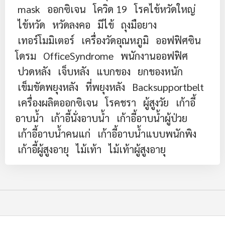
mask
ออกซิเจน
โควิด 19
โรคไข้หวัดใหญ่
ไข้หวัด
หวัดลงคอ
มีไข้
ถุงมือยาง
เทอร์โมมิเตอร์
เครื่องวัดอุณหภูมิ
ออฟฟิศซิน
โดรม
OfficeSyndrome
พนักงานออฟฟิศ
ปวดหลัง
เจ็บหลัง
แบกของ
ยกของหนัก
เข็มขัดพยุงหลัง
ที่พยุงหลัง
Backsupportbelt
เครื่องผลิตออกซิเจน
โรคชรา
ผู้สูงวัย
เก้าอี้
อาบน้ำ
เก้าอี้นั่งอาบน้ำ
เก้าอี้อาบน้ำผู้ป่วย
เก้าอี้อาบน้ำคนแก่
เก้าอี้อาบน้ำแบบพนักพิง
เก้าอี้ผู้สูงอายุ
ไม้เท้า
ไม้เท้าผู้สูงอายุ