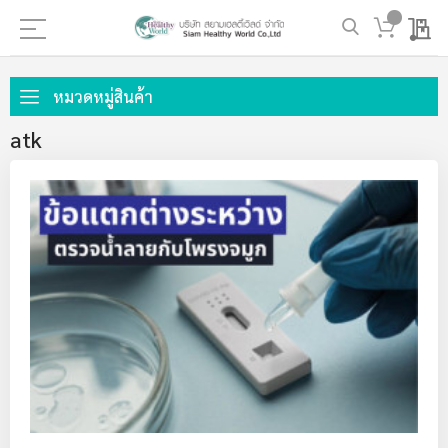
My 
ข้าม
ไป
หมวดหมู่สินค้า
ที่
atk
เนื้อหา