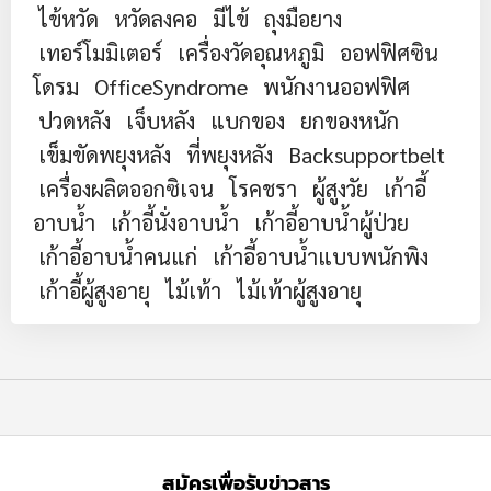
ไข้หวัด
หวัดลงคอ
มีไข้
ถุงมือยาง
เทอร์โมมิเตอร์
เครื่องวัดอุณหภูมิ
ออฟฟิศซิน
โดรม
OfficeSyndrome
พนักงานออฟฟิศ
ปวดหลัง
เจ็บหลัง
แบกของ
ยกของหนัก
เข็มขัดพยุงหลัง
ที่พยุงหลัง
Backsupportbelt
เครื่องผลิตออกซิเจน
โรคชรา
ผู้สูงวัย
เก้าอี้
อาบน้ำ
เก้าอี้นั่งอาบน้ำ
เก้าอี้อาบน้ำผู้ป่วย
เก้าอี้อาบน้ำคนแก่
เก้าอี้อาบน้ำแบบพนักพิง
เก้าอี้ผู้สูงอายุ
ไม้เท้า
ไม้เท้าผู้สูงอายุ
สมัครเพื่อรับข่าวสาร