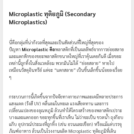
Microplastic ทุติยภูมิ (Secondary
Microplastics)
นี่คือกลุ่มที่น่ากังวลที่สุดและเป็นสัดส่วนที่ใหญ่ที่สุดของ
ปัญหา
Microplastic คือ
พลาสติกที่เป็นผลลัพธ์จากการย่อยสลาย
และแตกหักของขยะพลาสติกขนาดใหญ่ที่เราคุ้นเคยกันดี เมื่อขยะ
เหล่านี้ถูกทิ้งในสิ่งแวดล้อม พวกมันไม่ได้ “ย่อยสลาย” หายไป
เหมือนวัสดุอินทรีย์ แต่จะ “แตกสลาย” เป็นชิ้นเล็กชิ้นน้อยลงเรื่อย
ๆ
กระบวนการนี้เกิดขึ้นจากปัจจัยทางกายภาพและเคมีหลายประการ
แสงแดด (รังสี UV) คลื่นลมในทะเล แรงเสียดทาน และการ
เปลี่ยนแปลงของอุณหภูมิ ล้วนทำให้โครงสร้างของพลาสติกเปราะ
บางและแตกออก ขยะทุกชิ้นที่เราเห็น ไม่ว่าจะเป็น ขวดน้ำ ถุงก๊อบ
แก๊บ อุปกรณ์ประมงที่ถูกทิ้ง (เช่น อวนและเชือก) หรือแม้แต่บรรจุ
ภัณฑ์อาหาร ล้วนเป็นโรงงานผลิต Microplastic ทุติยภูมิที่เดิน