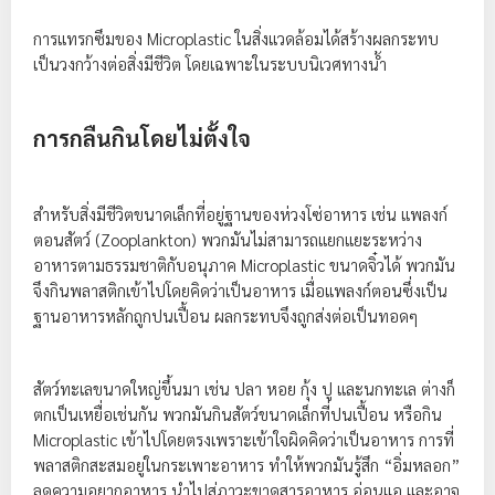
การแทรกซึมของ Microplastic ในสิ่งแวดล้อมได้สร้างผลกระทบ
เป็นวงกว้างต่อสิ่งมีชีวิต โดยเฉพาะในระบบนิเวศทางน้ำ
การกลืนกินโดยไม่ตั้งใจ
สำหรับสิ่งมีชีวิตขนาดเล็กที่อยู่ฐานของห่วงโซ่อาหาร เช่น แพลงก์
ตอนสัตว์ (Zooplankton) พวกมันไม่สามารถแยกแยะระหว่าง
อาหารตามธรรมชาติกับอนุภาค Microplastic ขนาดจิ๋วได้ พวกมัน
จึงกินพลาสติกเข้าไปโดยคิดว่าเป็นอาหาร เมื่อแพลงก์ตอนซึ่งเป็น
ฐานอาหารหลักถูกปนเปื้อน ผลกระทบจึงถูกส่งต่อเป็นทอดๆ
สัตว์ทะเลขนาดใหญ่ขึ้นมา เช่น ปลา หอย กุ้ง ปู และนกทะเล ต่างก็
ตกเป็นเหยื่อเช่นกัน พวกมันกินสัตว์ขนาดเล็กที่ปนเปื้อน หรือกิน
Microplastic เข้าไปโดยตรงเพราะเข้าใจผิดคิดว่าเป็นอาหาร การที่
พลาสติกสะสมอยู่ในกระเพาะอาหาร ทำให้พวกมันรู้สึก “อิ่มหลอก”
ลดความอยากอาหาร นำไปสู่ภาวะขาดสารอาหาร อ่อนแอ และอาจ