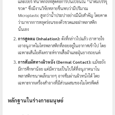
และเบียร์ ที่น่าตกใจที่สุดคือการปนเปื้อนใน “น้ำดื่มบรรจุ
ขวด” ซึ่งมีงานวิจัยหลายชิ้นพบว่ามีปริมาณ
Microplastic สูงกว่าน้ำประปาอย่างมีนัยสำคัญ โดยคาด
ว่ามาจากการหลุดร่อนของตัวขวดและฝาพลาสติก
นั่นเอง
การสูดดม (Inhalation):
ดังที่กล่าวไปแล้ว เราหายใจ
เอาอนุภาคไมโครพลาสติกที่ลอยอยู่ในอากาศเข้าไป โดย
เฉพาะเส้นใยสังเคราะห์จากเสื้อผ้าและฝุ่นยางรถยนต์
การสัมผัสทางผิวหนัง (Dermal Contact):
แม้จะยัง
มีการศึกษาน้อย แต่มีความเป็นไปได้ที่อนุภาคนาโน
พลาสติกขนาดเล็กมากๆ อาจซึมผ่านผิวหนังได้ โดย
เฉพาะจากเครื่องสำอางที่มีส่วนผสมของไมโครพีดส์
หลักฐานในร่างกายมนุษย์