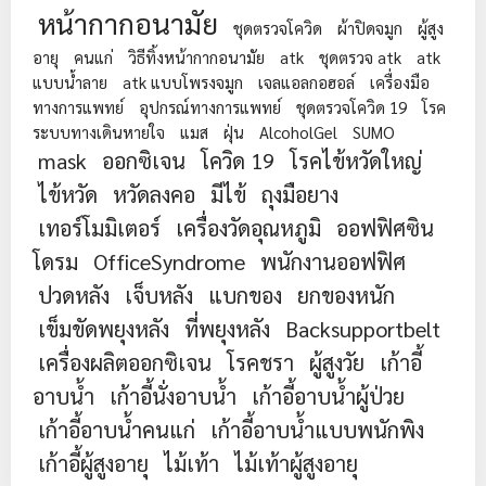
หน้ากากอนามัย
ชุดตรวจโควิด
ผ้าปิดจมูก
ผู้สูง
อายุ
คนแก่
วิธีทิ้งหน้ากากอนามัย
atk
ชุดตรวจ atk
atk
แบบน้ำลาย
atk แบบโพรงจมูก
เจลแอลกอฮอล์
เครื่องมือ
ทางการแพทย์
อุปกรณ์ทางการแพทย์
ชุดตรวจโควิด 19
โรค
ระบบทางเดินหายใจ
แมส
ฝุ่น
AlcoholGel
SUMO
mask
ออกซิเจน
โควิด 19
โรคไข้หวัดใหญ่
ไข้หวัด
หวัดลงคอ
มีไข้
ถุงมือยาง
เทอร์โมมิเตอร์
เครื่องวัดอุณหภูมิ
ออฟฟิศซิน
โดรม
OfficeSyndrome
พนักงานออฟฟิศ
ปวดหลัง
เจ็บหลัง
แบกของ
ยกของหนัก
เข็มขัดพยุงหลัง
ที่พยุงหลัง
Backsupportbelt
เครื่องผลิตออกซิเจน
โรคชรา
ผู้สูงวัย
เก้าอี้
อาบน้ำ
เก้าอี้นั่งอาบน้ำ
เก้าอี้อาบน้ำผู้ป่วย
เก้าอี้อาบน้ำคนแก่
เก้าอี้อาบน้ำแบบพนักพิง
เก้าอี้ผู้สูงอายุ
ไม้เท้า
ไม้เท้าผู้สูงอายุ