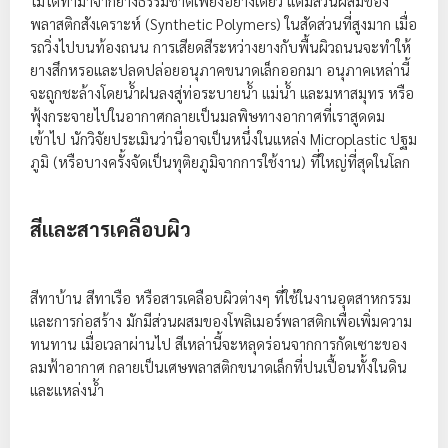
ไม่ได้ทำมาจากยางธรรมชาติเพียงอย่างเดียว แต่มีส่วนผสมของ
พลาสติกสังเคราะห์ (Synthetic Polymers) ในสัดส่วนที่สูงมาก เมื่อ
รถวิ่งไปบนท้องถนน การเสียดสีระหว่างยางกับพื้นผิวถนนจะทำให้
ยางสึกหรอและปลดปล่อยอนุภาคขนาดเล็กออกมา อนุภาคเหล่านี้
จะถูกชะล้างโดยน้ำฝนลงสู่ท่อระบายน้ำ แม่น้ำ และมหาสมุทร หรือ
ฟุ้งกระจายไปในอากาศกลายเป็นมลพิษทางอากาศที่เราสูดดม
เข้าไป นักวิจัยประเมินว่านี่อาจเป็นหนึ่งในแหล่ง Microplastic ปฐม
ภูมิ (หรือบางครั้งจัดเป็นทุติยภูมิจากการใช้งาน) ที่ใหญ่ที่สุดในโลก
สีและสารเคลือบผิว
สีทาบ้าน สีทาเรือ หรือสารเคลือบผิวต่างๆ ที่ใช้ในงานอุตสาหกรรม
และการก่อสร้าง มักมีส่วนผสมของโพลิเมอร์พลาสติกเพื่อเพิ่มความ
ทนทาน เมื่อเวลาผ่านไป สีเหล่านี้จะหลุดร่อนจากการกัดเซาะของ
ลมฟ้าอากาศ กลายเป็นเศษพลาสติกขนาดเล็กที่ปนเปื้อนทั้งในดิน
และแหล่งน้ำ