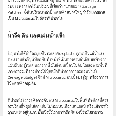
น้ำวนในมหาสมุทร (Ocean Gyres) ทำหน้าที่เหมือนเครื่องปั่น ขัง
วนขยะพลาสติกไว้ในบริเวณที่เรียกว่า “แพขยะ” (Garbage
Patches) ซึ่งในบริเวณเหล่านี้ พลาสติกขนาดใหญ่กำลังแตกสลาย
เป็น Microplastic ในอัตราที่น่าตกใจ
น้ำจืด ดิน และแผ่นน้ำแข็ง
ปัญหาไม่ได้จำกัดอยู่แค่ในทะเล Microplastic ถูกพบในแม่น้ำและ
ทะเลสาบสำคัญทั่วโลก ซึ่งทำหน้าที่เป็นทางด่วนลำเลียงมลพิษจาก
แผ่นดินลงสู่ทะเล นอกจากนี้ มันยังปนเปื้อนในดิน โดยเฉพาะพื้นที่
เกษตรกรรมที่อาจมีการใช้ปุ๋ยหมักที่ทำจากกากตะกอนน้ำเสีย
(Sewage Sludge) ซึ่งมี Microplastic ปนเปื้อนอยู่สูง หรือจากการ
ใช้พลาสติกคลุมดิน
ที่น่าตกใจยิ่งกว่า คือการค้นพบ Microplastic ในพื้นที่ห่างไกลที่ควร
จะบริสุทธิ์ที่สุดในโลก เช่น ในหิมะบนเทือกเขาแอลป์ หรือแม้กระทั่ง
ถูกแช่แข็งอยู่ในแกนน้ำแข็งขั้วโลกอาร์กติก ซึ่งบ่งชี้ว่ามันสามารถ