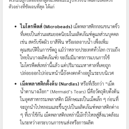
ตัวอย่างที่ชัดเจนที่สุด ได้แก่
ไมโครพีดส์ (Microbeads)
เม็ดพลาสติกกลมขนาดจิ๋ว
ที่เคยเป็นส่วนผสมยอดนิยมในผลิตภัณฑ์ดูแลส่วนบุคคล
เช่น สครับขัดผิว ยาสีฟัน หรือเจลอาบน้ำ เพื่อเพิ่ม
คุณสมบัติในการขัดถู แม้ว่าหลายประเทศทั่วโลก (รวมถึง
ไทยในบางผลิตภัณฑ์) จะเริ่มมีมาตรการแบนการใช้
ไมโครพีดส์เหล่านี้แล้ว แต่ปริมาณมหาศาลที่เคยถูก
ปล่อยออกไปก่อนหน้านี้ยังคงตกค้างอยู่ในระบบนิเวศ
เม็ดพลาสติกตั้งต้น (Nurdles)
หรือที่เรียกว่า “เม็ด
น้ำตานางเงือก” (Mermaid’s Tears) นี่คือวัตถุดิบตั้งต้น
ในอุตสาหกรรมพลาสติก มีลักษณะเป็นเม็ดเล็ก ๆ ก่อนที่
จะถูกนำไปหลอมและขึ้นรูปเป็นผลิตภัณฑ์พลาสติกต่าง
ๆ ที่เราใช้กัน เม็ดพลาสติกเหล่านี้มักรั่วไหลสู่สิ่งแวดล้อม
ในระหว่างกระบวนการขนส่งหรือการผลิต