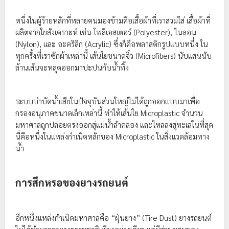
หนึ่งในผู้ร้ายหลักที่หลายคนมองข้ามคือเสื้อผ้าที่เราสวมใส่ เสื้อผ้าที่
ผลิตจากใยสังเคราะห์ เช่น โพลีเอสเตอร์ (Polyester), ไนลอน
(Nylon), และ อะคริลิก (Acrylic) ซึ่งก็คือพลาสติกรูปแบบหนึ่ง ใน
ทุกครั้งที่เราซักผ้าเหล่านี้ เส้นใยขนาดจิ๋ว (Microfibers) นับแสนนับ
ล้านเส้นจะหลุดออกมาปะปนกับน้ำทิ้ง
ระบบบำบัดน้ำเสียในปัจจุบันส่วนใหญ่ไม่ได้ถูกออกแบบมาเพื่อ
กรองอนุภาคขนาดเล็กเหล่านี้ ทำให้เส้นใย Microplastic จำนวน
มหาศาลถูกปล่อยตรงออกสู่แม่น้ำลำคลอง และไหลลงสู่ทะเลในที่สุด
นี่คือหนึ่งในแหล่งกำเนิดหลักของ Microplastic ในสิ่งแวดล้อมทาง
น้ำ
การสึกหรอของยางรถยนต์
อีกหนึ่งแหล่งกำเนิดมหาศาลคือ “ฝุ่นยาง” (Tire Dust) ยางรถยนต์