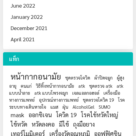
June 2022
January 2022
December 2021
April 2021
แท็ก
หน้ากากอนามัย
ชุดตรวจโควิด
ผ้าปิดจมูก
ผู้สูง
อายุ
คนแก่
วิธีทิ้งหน้ากากอนามัย
atk
ชุดตรวจ atk
atk
แบบน้ำลาย
atk แบบโพรงจมูก
เจลแอลกอฮอล์
เครื่องมือ
ทางการแพทย์
อุปกรณ์ทางการแพทย์
ชุดตรวจโควิด 19
โรค
ระบบทางเดินหายใจ
แมส
ฝุ่น
AlcoholGel
SUMO
mask
ออกซิเจน
โควิด 19
โรคไข้หวัดใหญ่
ไข้หวัด
หวัดลงคอ
มีไข้
ถุงมือยาง
เทอร์โมมิเตอร์
เครื่องวัดอุณหภูมิ
ออฟฟิศซิน