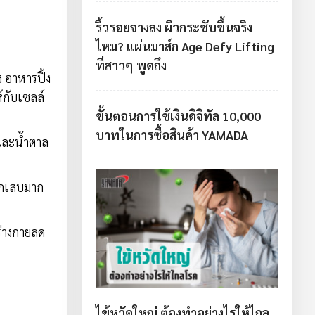
ริ้วรอยจางลง ผิวกระชับขึ้นจริง
ไหม? แผ่นมาส์ก Age Defy Lifting
ที่สาวๆ พูดถึง
 อาหารปิ้ง
้กับเซลล์
ขั้นตอนการใช้เงินดิจิทัล 10,000
บาทในการซื้อสินค้า YAMADA
และน้ำตาล
อักเสบมาก
ร่างกายลด
ไข้หวัดใหญ่ ต้องทำอย่างไรให้ไกล