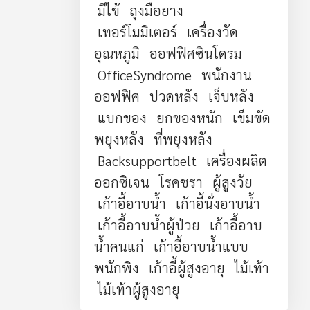
มีไข้
ถุงมือยาง
เทอร์โมมิเตอร์
เครื่องวัด
อุณหภูมิ
ออฟฟิศซินโดรม
OfficeSyndrome
พนักงาน
ออฟฟิศ
ปวดหลัง
เจ็บหลัง
แบกของ
ยกของหนัก
เข็มขัด
พยุงหลัง
ที่พยุงหลัง
Backsupportbelt
เครื่องผลิต
ออกซิเจน
โรคชรา
ผู้สูงวัย
เก้าอี้อาบน้ำ
เก้าอี้นั่งอาบน้ำ
เก้าอี้อาบน้ำผู้ป่วย
เก้าอี้อาบ
น้ำคนแก่
เก้าอี้อาบน้ำแบบ
พนักพิง
เก้าอี้ผู้สูงอายุ
ไม้เท้า
ไม้เท้าผู้สูงอายุ