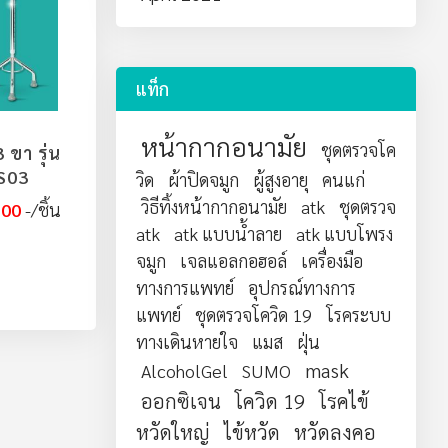
แท็ก
หน้ากากอนามัย
ชุดตรวจโค
3 ขา รุ่น
ไม้เท้าช่วยเดิน 4 ขา รุ่น
S03
WS04 YAMADA
วิด
ผ้าปิดจมูก
ผู้สูงอายุ
คนแก่
วิธีทิ้งหน้ากากอนามัย
atk
ชุดตรวจ
.00
/ชิ้น
฿500.00
฿400.00
/ชิ้น
atk
atk แบบน้ำลาย
atk แบบโพรง
จมูก
เจลแอลกอฮอล์
เครื่องมือ
ทางการแพทย์
อุปกรณ์ทางการ
แพทย์
ชุดตรวจโควิด 19
โรคระบบ
ทางเดินหายใจ
แมส
ฝุ่น
mask
AlcoholGel
SUMO
ออกซิเจน
โควิด 19
โรคไข้
หวัดใหญ่
ไข้หวัด
หวัดลงคอ