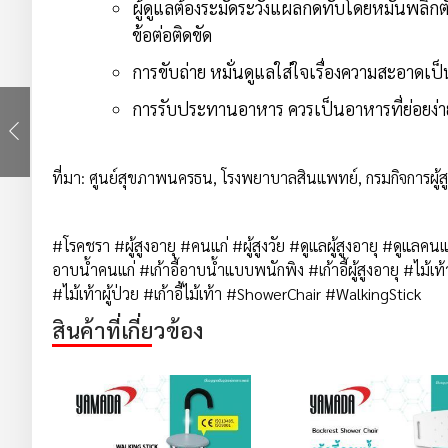
ผู้ดูแลต้องระมัดระวังแผลกดทับโดยหมั่นพลิก
ข้อต่อติดขัด
การขับถ่าย หมั่นดูแลใส่ใจเรื่องความสะอาดเป
การรับประทานอาหาร ควรเป็นอาหารที่ย่อยง่า
ที่มา: ศูนย์สุขภาพนครธน, โรงพยาบาลสินแพทย์, กรมกิจการผู้สู
#โรคชรา #ผู้สูงอายุ #คนแก่ #ผู้สูงวัย #ดูแลผู้สูงอายุ #ดูแลคนแก่ #
อาบน้ำคนแก่ #เก้าอี้อาบน้ำแบบพนักพิง #เก้าอี้ผู้สูงอายุ #ไม้เท้า 
#ไม้เท้าผู้ป่วย #เก้าอี้ไม้เท้า #ShowerChair #WalkingStick
สินค้าที่เกี่ยวข้อง