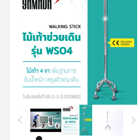
ที่
ส่วน
ท้าย
ของ
แกล
เลอ
รี
รูปภาพ