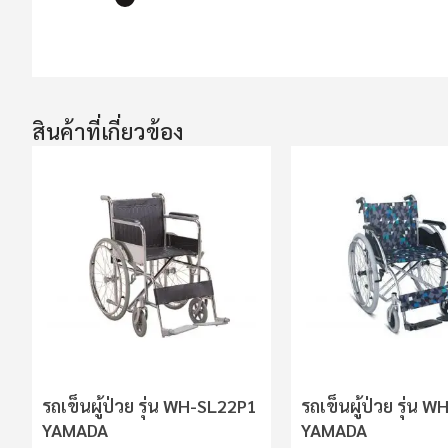
ข้าม
ไป
ที่
ส่วน
สินค้าที่เกี่ยวข้อง
เริ่ม
ต้น
ของ
แกล
เลอ
รี
รูปภาพ
รถเข็นผู้ป่วย รุ่น WH-SL22P1
รถเข็นผู้ป่วย รุ่น 
YAMADA
YAMADA