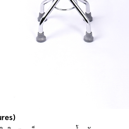
ures)