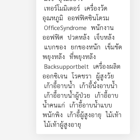
เทอร์โมมิเตอร์
เครื่องวัด
อุณหภูมิ
ออฟฟิศซินโดรม
OfficeSyndrome
พนักงาน
ออฟฟิศ
ปวดหลัง
เจ็บหลัง
แบกของ
ยกของหนัก
เข็มขัด
พยุงหลัง
ที่พยุงหลัง
Backsupportbelt
เครื่องผลิต
ออกซิเจน
โรคชรา
ผู้สูงวัย
เก้าอี้อาบน้ำ
เก้าอี้นั่งอาบน้ำ
เก้าอี้อาบน้ำผู้ป่วย
เก้าอี้อาบ
น้ำคนแก่
เก้าอี้อาบน้ำแบบ
พนักพิง
เก้าอี้ผู้สูงอายุ
ไม้เท้า
ไม้เท้าผู้สูงอายุ