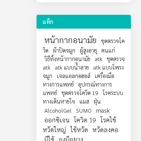
แท็ก
หน้ากากอนามัย
ชุดตรวจโค
วิด
ผ้าปิดจมูก
ผู้สูงอายุ
คนแก่
วิธีทิ้งหน้ากากอนามัย
atk
ชุดตรวจ
atk
atk แบบน้ำลาย
atk แบบโพรง
จมูก
เจลแอลกอฮอล์
เครื่องมือ
ทางการแพทย์
อุปกรณ์ทางการ
แพทย์
ชุดตรวจโควิด 19
โรคระบบ
ทางเดินหายใจ
แมส
ฝุ่น
mask
AlcoholGel
SUMO
ออกซิเจน
โควิด 19
โรคไข้
หวัดใหญ่
ไข้หวัด
หวัดลงคอ
มีไข้
ถุงมือยาง