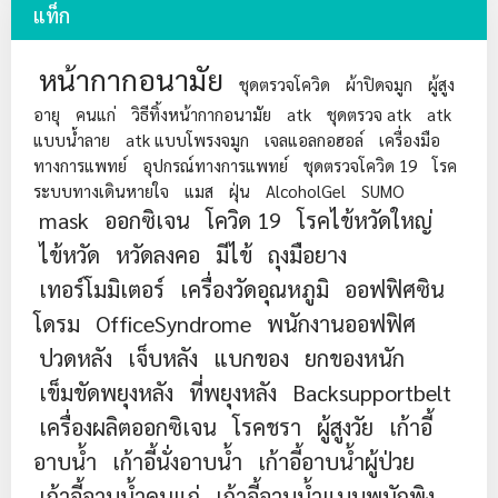
แท็ก
หน้ากากอนามัย
ชุดตรวจโควิด
ผ้าปิดจมูก
ผู้สูง
อายุ
คนแก่
วิธีทิ้งหน้ากากอนามัย
atk
ชุดตรวจ atk
atk
แบบน้ำลาย
atk แบบโพรงจมูก
เจลแอลกอฮอล์
เครื่องมือ
ทางการแพทย์
อุปกรณ์ทางการแพทย์
ชุดตรวจโควิด 19
โรค
ระบบทางเดินหายใจ
แมส
ฝุ่น
AlcoholGel
SUMO
mask
ออกซิเจน
โควิด 19
โรคไข้หวัดใหญ่
ไข้หวัด
หวัดลงคอ
มีไข้
ถุงมือยาง
เทอร์โมมิเตอร์
เครื่องวัดอุณหภูมิ
ออฟฟิศซิน
โดรม
OfficeSyndrome
พนักงานออฟฟิศ
ปวดหลัง
เจ็บหลัง
แบกของ
ยกของหนัก
เข็มขัดพยุงหลัง
ที่พยุงหลัง
Backsupportbelt
เครื่องผลิตออกซิเจน
โรคชรา
ผู้สูงวัย
เก้าอี้
อาบน้ำ
เก้าอี้นั่งอาบน้ำ
เก้าอี้อาบน้ำผู้ป่วย
เก้าอี้อาบน้ำคนแก่
เก้าอี้อาบน้ำแบบพนักพิง