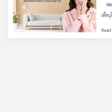
ฟอ
เยื่อบ
Read