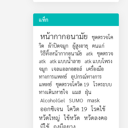
แท็ก
หน้ากากอนามัย
ชุดตรวจโค
วิด
ผ้าปิดจมูก
ผู้สูงอายุ
คนแก่
วิธีทิ้งหน้ากากอนามัย
atk
ชุดตรวจ
atk
atk แบบน้ำลาย
atk แบบโพรง
จมูก
เจลแอลกอฮอล์
เครื่องมือ
ทางการแพทย์
อุปกรณ์ทางการ
แพทย์
ชุดตรวจโควิด 19
โรคระบบ
ทางเดินหายใจ
แมส
ฝุ่น
mask
AlcoholGel
SUMO
ออกซิเจน
โควิด 19
โรคไข้
หวัดใหญ่
ไข้หวัด
หวัดลงคอ
มีไข้
ถุงมือยาง