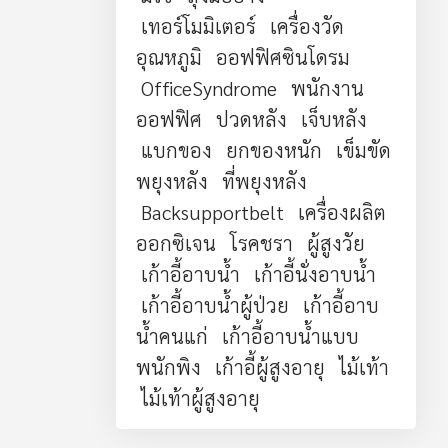
เทอร์โมมิเตอร์
เครื่องวัด
อุณหภูมิ
ออฟฟิศซินโดรม
OfficeSyndrome
พนักงาน
ออฟฟิศ
ปวดหลัง
เจ็บหลัง
แบกของ
ยกของหนัก
เข็มขัด
พยุงหลัง
ที่พยุงหลัง
Backsupportbelt
เครื่องผลิต
ออกซิเจน
โรคชรา
ผู้สูงวัย
เก้าอี้อาบน้ำ
เก้าอี้นั่งอาบน้ำ
เก้าอี้อาบน้ำผู้ป่วย
เก้าอี้อาบ
น้ำคนแก่
เก้าอี้อาบน้ำแบบ
พนักพิง
เก้าอี้ผู้สูงอายุ
ไม้เท้า
ไม้เท้าผู้สูงอายุ