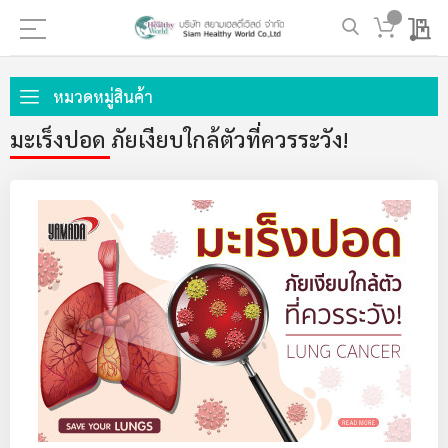
My 
ข้าม
ไป
หมวดหมู่สินค้า
ที่
มะเร็งปอด ภัยเงียบใกล้ตัวที่ควรระวัง!
เนื้อหา