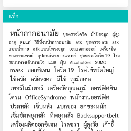
แท็ก
หน้ากากอนามัย
ชุดตรวจโควิด
ผ้าปิดจมูก
ผู้สูง
อายุ
คนแก่
วิธีทิ้งหน้ากากอนามัย
atk
ชุดตรวจ atk
atk
แบบน้ำลาย
atk แบบโพรงจมูก
เจลแอลกอฮอล์
เครื่องมือ
ทางการแพทย์
อุปกรณ์ทางการแพทย์
ชุดตรวจโควิด 19
โรค
ระบบทางเดินหายใจ
แมส
ฝุ่น
AlcoholGel
SUMO
mask
ออกซิเจน
โควิด 19
โรคไข้หวัดใหญ่
ไข้หวัด
หวัดลงคอ
มีไข้
ถุงมือยาง
เทอร์โมมิเตอร์
เครื่องวัดอุณหภูมิ
ออฟฟิศซิน
โดรม
OfficeSyndrome
พนักงานออฟฟิศ
ปวดหลัง
เจ็บหลัง
แบกของ
ยกของหนัก
เข็มขัดพยุงหลัง
ที่พยุงหลัง
Backsupportbelt
เครื่องผลิตออกซิเจน
โรคชรา
ผู้สูงวัย
เก้าอี้