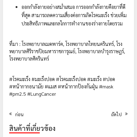
ออกกำลังกายอย่างสม่ำเสมอ การออกกำลังกายคือยาที่ดี
ที่สุด สามารถลดความเสี่ยงต่อการเกิดโรคมะเร็ง ช่วยเพิ่ม
ประสิทธิภาพและกลไกการทำงานของร่างกายโดยรวม
ที่มา : โรงพยาบาลเมดพาร์ค, โรงพยาบาลไทยนครินทร์, โรง
พยาบาลศิริราชปิยมหาราชการุณย์, โรงพยาบาลบำรุงราษฎร์,
โรงพยาบาลศิครินทร์
#โรคมะเร็ง #มะเร็งปอด #โรคมะเร็งปอด #มะเร็ง #ปอด
#หน้ากากอนามัย #แมส #หน้ากากป้องกันฝุ่น #mask
#pm2.5 #LungCancer
ก่อน
ถัดไป
สินค้าที่เกี่ยวข้อง