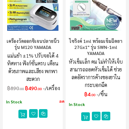
เครื่องวัดออกซิเจนปลายนิ้ว
ไซริงค์ 1ml พร้อมเข็มฉีดยา
รุ่น M120 YAMADA
27Gx1" รุ่น SWN-1ml
YAMADA
แม่นยำ ±1% ปรับจอได้ 4
หัวเข็มเล็ก คม ไม่ทำให้เจ็บ
ทิศทาง ฟังก์ชั่นครบ เตือน
สามารถถอดหัวเข็มได้ ช่วย
ด้วยภาพและเสียง พกพา
ลดอัตราการค้างของยาใน
สะดวก
กระบอกฉีด
฿890
฿490
/เครื่อง
.00
.00
฿4
/ชิ้น
.00
ลด 45%
In Stock
In Stock