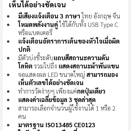
ต้น
เห็นได้อย่างชัดเจน
ของ
แกล
มีเสียงแจ้งเตือน 3 ภาษา
ไทย อังกฤษ จีน
เลอ
โหมดพลังงานคู่
ใช้ได้กับทั้ง USB Type C
รี
หรือแบตเตอรี่
รูปภาพ
แจ้งเตือนอัตราการเต้นของหัวใจเมื่อผิด
ปกติ
มีตัวบ่งชี้ระดับ
แถบสีสถานะความดัน
โลหิต
รวมไปถึง
แสดงสถานะผ้าพันแขน
จอแสดงผล LED ขนาดใหญ่
สามารถมอง
เห็นตัวเลขได้อย่างชัดเจน
ทำการวัดง่ายๆ เพียงแค่
กดปุ่มเดียว
แสดงค่าเฉลี่ยข้อมูล 3 ชุดล่าสุด
สามารถเลือกจำนวนผู้ใช้งานได้ 1 หรือ 2
คน
มาตรฐาน ISO13485 CE0123