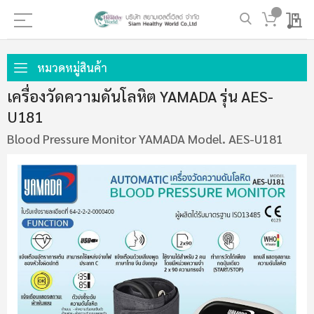
My 
ข้าม
ไป
หมวดหมู่สินค้า
ที่
เครื่องวัดความดันโลหิต YAMADA รุ่น AES-
เนื้อหา
U181
Blood Pressure Monitor YAMADA Model. AES-U181
ข้าม
ไป
ที่
ส่วน
ท้าย
ของ
แกล
เลอ
รี