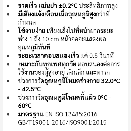
เริ่ม
รวดเร็ว แม่นยำ ±0.2ºC
ประสิทธิภาพสูง
ต้น
มีเสียงแจ้งเตือนเมื่ออุณหภูมิสูง
กว่าที่
ของ
แกล
กำหนด
เลอ
ใช้งานง่าย
เพียงเล็งไปที่หน้าผากระยะ
รี
ห่าง 1 ถึง 10 cm หน้าจอจะแสดงผล
รูปภาพ
อุณหภูมิทันที
ระยะเวลาตอบสนองเร็ว
แค่ 0.5 วินาที
เหมาะกับทุกเพศทุกวัย
ตอบสนองต่อการ
ใช้งานของผู้สูงอายุ เด็กเล็ก และทารก
ช่วงการวัด
อุณหภูมิโหมดร่างกาย 32.0ºC
- 42.5ºC
ช่วงการวัด
อุณหภูมิโหมดพื้นผิว 0ºC -
60ºC
มาตรฐาน
EN ISO 13485:2016
GB/T19001-2016/ISO9001:2015