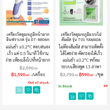
เครื่องวัดอุณหภูมิหน้าผาก
เครื่องวัดอุณหภูมิแบบไม่
อินฟราเรด รุ่น DT-8806H
สัมผัส รุ่น T01 YAMADA
แม่นยำ ±0.2ºC ตอบสนอง
ไม่ต้องสัมผัส สามารถติดตั้ง
เร็ว แค่ 0.5 วินาที ใช้งาน
ได้โดยง่าย คัดกรองได้เร็ว
ง่าย เพียงเล็งไปที่หน้าผาก
แม่นยำ ±0.2°C พร้อม
ระบบเสียงพูด 13 ภาษา
฿2,590
.00
฿1,590
/เครื่อง
฿2,790
฿590
/ชุด
.00
.00
.00
Out of stock
ลด 
In Stock