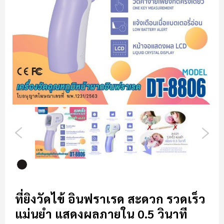
รี
รูปภาพ
ข้าม
ไป
ที่ยิงวัดไข้ อินฟราเรด สะดวก รวดเร็ว
ที่
แม่นยำ แสดงผลภายใน 0.5 วินาที
ส่วน