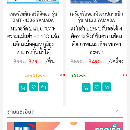
เทอร์โมมิเตอร์ดิจิตอล รุ่น
เครื่องวัดออกซิเจนปลายนิ้ว
DMT-4336 YAMADA
รุ่น M120 YAMADA
หน่วยวัด 2 แบบ °C/°F
แม่นยำ ±1% ปรับจอได้ 4
ความแม่นยำ ±0.1℃ แจ้ง
ทิศทาง ฟังก์ชั่นครบ เตือน
เตือนเมื่ออุณหภูมิสูง
ด้วยภาพและเสียง พกพา
สามารถกันน้ำได้
สะดวก
฿99
฿79
/ชิ้น
฿890
฿490
/เครื่อง
.00
.00
.00
.00
ลด 20%
ลด
Low Stock
In Stock
รายละเอียด