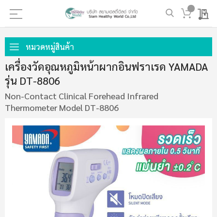
My 
ข้าม
ไป
หมวดหมู่สินค้า
ที่
เครื่องวัดอุณหภูมิหน้าผากอินฟราเรด YAMADA
เนื้อหา
รุ่น DT-8806
Non-Contact Clinical Forehead Infrared
Thermometer Model DT-8806
ข้าม
ไป
ที่
ส่วน
ท้าย
ของ
แกล
เลอ