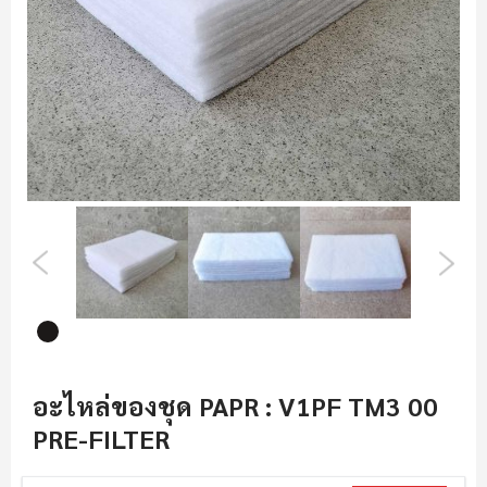
รูปภาพ
ข้าม
ไป
อะไหล่ของชุด PAPR : V1PF TM3 00
ที่
PRE-FILTER
ส่วน
เริ่ม