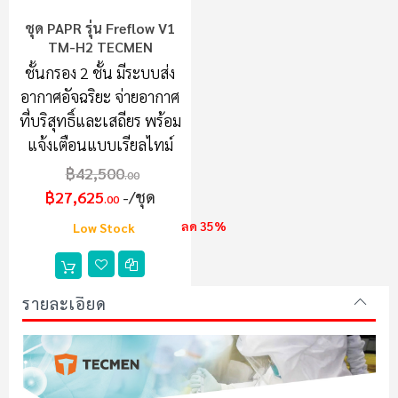
ชุด PAPR รุ่น Freflow V1
TM-H2 TECMEN
ชั้นกรอง 2 ชั้น มีระบบส่ง
อากาศอัจฉริยะ จ่ายอากาศ
ที่บริสุทธิ์และเสถียร พร้อม
แจ้งเตือนแบบเรียลไทม์
฿42,500
.00
฿27,625
/ชุด
.00
ลด 35%
Low Stock
รายละเอียด