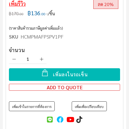
ต้น
เพิ่มรีวิว
ลด 20%
ของ
฿136
แกล
฿170
/ชิ้น
.00
.00
เลอ
รี
(ราคาสินค้ารวมภาษีมูลค่าเพิ่มแล้ว)
รูปภาพ
SKU
HCMPMAFPSPV1PF
จำนวน
เพิ่มลงในรถเข็น
ADD TO QUOTE
เพิ่มเข้าในรายการที่ต้องการ
เพิ่มเพื่อเปรียบเทียบ