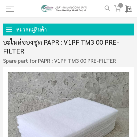
My 
ข้าม
ไป
หมวดหมู่สินค้า
ที่
อะไหล่ของชุด PAPR : V1PF TM3 00 PRE-
เนื้อหา
FILTER
Spare part for PAPR : V1PF TM3 00 PRE-FILTER
ข้าม
ไป
ที่
ส่วน
ท้าย
ของ
แกล
เลอ
รี