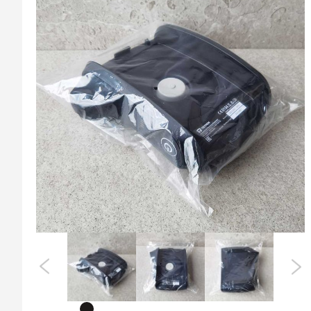
ที่
ส่วน
ท้าย
ของ
แกล
เลอ
รี
รูปภาพ