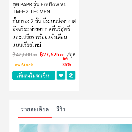
ชุด PAPR รุ่น Freflow V1
TM-H2 TECMEN
ชั้นกรอง 2 ชั้น มีระบบส่งอากาศ
อัจฉริยะ จ่ายอากาศที่บริสุทธิ์
และเสถียร พร้อมแจ้งเตือน
แบบเรียลไทม์
฿42,500
฿27,625
/ชุด
.00
.00
ลด
35%
Low Stock
เพิ่มลงในรถเข็น
รายละเอียด
รีวิว