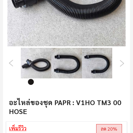
ข้าม
ไป
อะไหล่ของชุด PAPR : V1HO TM3 00
ที่
HOSE
ส่วน
เริ่ม
ต้น
เพิ่มรีวิว
ลด 20%
ของ