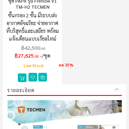
ชุด PAPR รุ่น Freflow V1
TM-H2 TECMEN
ชั้นกรอง 2 ชั้น มีระบบส่ง
อากาศอัจฉริยะ จ่ายอากาศ
ที่บริสุทธิ์และเสถียร พร้อม
แจ้งเตือนแบบเรียลไทม์
฿42,500
.00
฿27,625
/ชุด
.00
ลด 35%
Low Stock
รายละเอียด