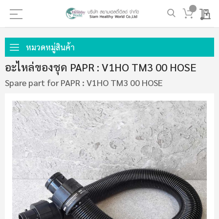
My 
ข้าม
ไป
หมวดหมู่สินค้า
ที่
อะไหล่ของชุด PAPR : V1HO TM3 00 HOSE
เนื้อหา
Spare part for PAPR : V1HO TM3 00 HOSE
ข้าม
ไป
ที่
ส่วน
ท้าย
ของ
แกล
เลอ
รี
รูปภาพ