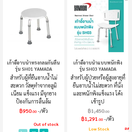
เก้าอี้อาบน้ำทรงกลมกันลื่น
เก้าอี้อาบน้ำแบบพนักพิง
รุ่น SH01 YAMADA
รุ่น SH03 YAMADA
สำหรับผู้ที่ยืนอาบน้ำไม่
สำหรับผู้ป่วยหรือผู้สูงอายุที่
สะดวก วัสดุทำจากอลูมิ
ยืนอาบน้ำไม่สะดวก ที่นั่ง
เนียม แข็งแรง มีจุกยาง
และพนักพิงแข็งแรง โค้ง
ป้องกันการลื่นล้ม
เข้ารูป
฿950
/ตัว
฿1,450
.00
.00
฿1,291
/ตัว
.00
Out of stock
ลด
Low Stock