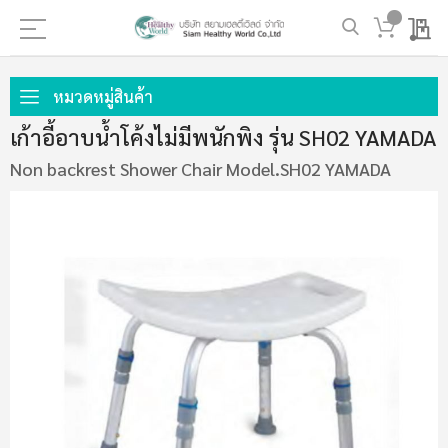
My 
ข้าม
ไป
หมวดหมู่สินค้า
ที่
เก้าอี้อาบน้ำโค้งไม่มีพนักพิง รุ่น SH02 YAMADA
เนื้อหา
Non backrest Shower Chair Model.SH02 YAMADA
ข้าม
ไป
ที่
ส่วน
ท้าย
ของ
แกล
เลอ
รี
รูปภาพ