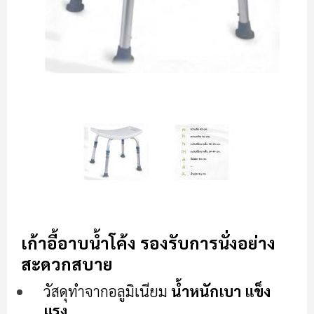
ข้าม
ไป
เก้าอี้อาบน้ำโค้ง รองรับการนั่งอย่าง
ที่
สะดวกสบาย
ส่วน
เริ่ม
วัสดุทำจากอลูมิเนียม
น้ำหนักเบา แข็ง
ต้น
แรง
ของ