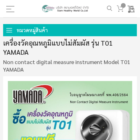
My 
ข้าม
ไป
หมวดหมู่สินค้า
ที่
เครื่องวัดอุณหภูมิแบบไม่สัมผัส รุ่น T01
เนื้อหา
YAMADA
Non contact digital measure instrument Model T01
YAMADA
ข้าม
ไป
ที่
ส่วน
ท้าย
ของ
แกล
เลอ