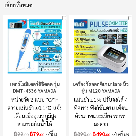
เลือกทั้งหมด
เทอร์โมมิเตอร์ดิจิตอล รุ่น
เครื่องวัดออกซิเจนปลายนิ้ว
DMT-4336 YAMADA
รุ่น M120 YAMADA
หน่วยวัด 2 แบบ °C/°F
แม่นยำ ±1% ปรับจอได้ 4
ความแม่นยำ ±0.1℃ แจ้ง
ทิศทาง ฟังก์ชั่นครบ เตือน
เตือนเมื่ออุณหภูมิสูง
ด้วยภาพและเสียง พกพา
สามารถกันน้ำได้
สะดวก
฿99
฿79
/ชิ้น
฿890
฿490
/เครื่อง
.00
.00
.00
.00