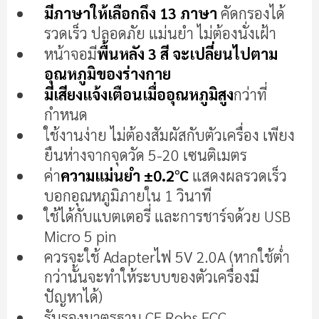
เริ่ม
มีภาษาให้เลือกถึง 13 ภาษา
คัดกรองได้
ต้น
รวดเร็ว ปลอดภัย แม่นยำ ไม่ต้องนั่งเฝ้า
ของ
แกล
หน้าจอมี
พื้นหลัง 3 สี จะเปลี่ยนไปตาม
เลอ
อุณหภูมิของร่างกาย
รี
มีเสียงแจ้งเตือนเมื่ออุณหภูมิสูง
กว่าที่
รูปภาพ
กำหนด
ใช้งานง่าย ไม่ต้องสัมผัสกับตัวเครื่อง เพียง
ยืนห่างจากจุดวัด 5-20 เซนติเมตร
ค่า
ความแม่นยำ ±0.2°C
แสดงผลรวดเร็ว
บอกอุณหภูมิภายใน 1 วินาที
ใช้ได้กับแบตเตอรี่ และการชาร์จด้วย USB
Micro 5 pin
ควรจะใช้ Adapterไฟ 5V 2.0A (หากใช้ต่ำ
กว่านั้นจะทำให้ระบบของตัวเครื่องมี
ปัญหาได้)
รับรองมาตรฐาน CE Rohs FCC