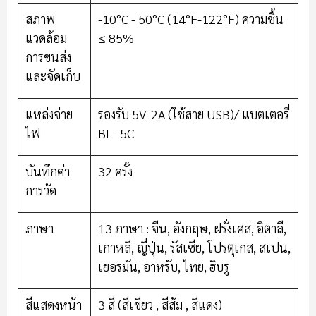
สภาพ
-10°C - 50°C (14°F-122°F) ความชื้น
แวดล้อม
≤ 85%
การขนส่ง
และจัดเก็บ
แหล่งจ่าย
รองรับ 5V-2A (ใช้สาย USB)/ แบตเตอรี่
ไฟ
BL–5C
บันทึกค่า
32 ครั้ง
การวัด
ภาษา
13 ภาษา : จีน, อังกฤษ, ฝรั่งเศส, อิตาลี,
เกาหลี, ญี่ปุ่น, รัสเซีย, โปรตุเกส, สเปน,
เยอรมัน, อาหรับ, ไทย, ฮิบรู
สีแสดงหน้า
3 สี (สีเขียว , สีส้ม , สีแดง)