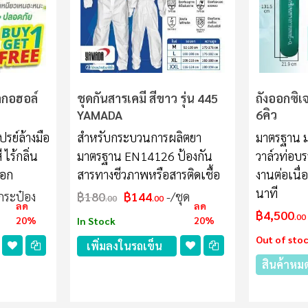
ลกอฮอล์
ชุดกันสารเคมี สีขาว รุ่น 445
ถังออกซิเ
YAMADA
6คิว
รย์ล้างมือ
สำหรับกระบวนการผลิตยา
มาตรฐาน ม
ไร้กลิ่น
มาตรฐาน EN14126 ป้องกัน
วาล์วท่อบร
ออก
สารทางชีวภาพหรือสารติดเชื้อ
งานต่อเนื่อ
นาที
กระป๋อง
฿180
฿144
/ชุด
.00
.00
ลด
ลด
฿4,500
.00
20%
20%
In Stock
Out of sto
เพิ่มลงในรถเข็น
สินค้าหมด