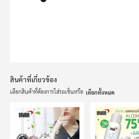
ข้าม
ไป
ที่
ส่วน
เริ่ม
ต้น
ของ
แกล
สินค้าที่เกี่ยวข้อง
เลอ
รี
เลือกสินค้าที่ต้องการใส่รถเข็นหรือ
เลือกทั้งหมด
รูปภาพ