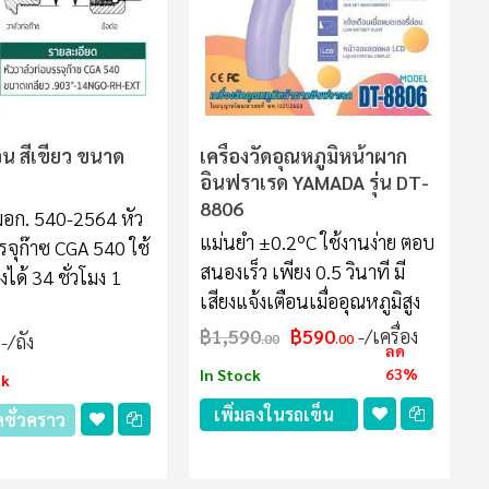
จน สีเขียว ขนาด
เครื่องวัดอุณหภูมิหน้าผาก
อินฟราเรด YAMADA รุ่น DT-
8806
อก. 540-2564 หัว
แม่นยำ ±0.2ºC ใช้งานง่าย ตอบ
รจุก๊าซ CGA 540 ใช้
สนองเร็ว เพียง 0.5 วินาที มี
งได้ 34 ชั่วโมง 1
เสียงแจ้งเตือนเมื่ออุณหภูมิสูง
฿1,590
฿590
/เครื่อง
/ถัง
.00
.00
ลด
63%
In Stock
ck
เพิ่มลงในรถเข็น
ชั่วคราว