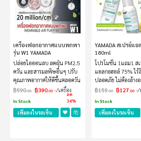
เครื่องฟอกอากาศแบบพกพา
YAMADA สเปรย์แอ
รุ่น W1 YAMADA
180ml
ปล่อยไอออนลบ ลดฝุ่น PM2.5
โปรโมชั่น 1แถม1 สเป
ควัน และสารมลพิษอื่นๆ ปรับ
แอลกอฮอล์ 75% ไร้สี 
คุณภาพอากาศให้ดีขึ้นตลอดวัน
ปลอดภัย ไม่ต้องล้าง
฿590
฿390
/เครื่อง
฿159
฿127
/
.00
.00
.00
.00
ลด
34%
In Stock
In Stock
เพิ่มลงในรถเข็น
เพิ่มลงในรถเข็น