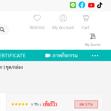
Wishlist
My Account
Cart
ค้นหา
My Quote
ERTIFICATE
ภาพกิจกรรม
ก 1ชุด/กล่อง
เพิ่มรีวิว
อันดับ:
100
100
ลด 57%
% of
5
รีวิว
้