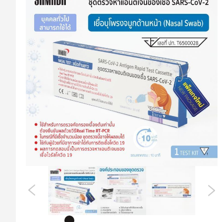
ที่
ส่วน
ท้าย
ของ
แกล
เลอ
รี
รูปภาพ