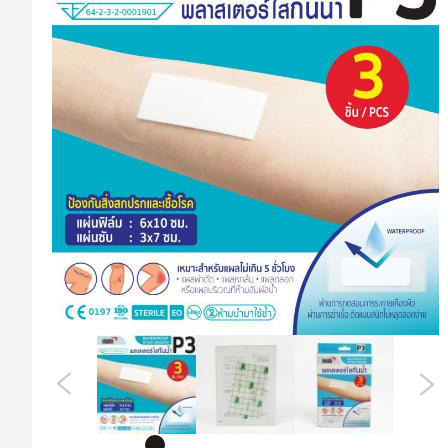
ที่
ส่วน
ท้าย
ของ
แกล
เลอ
รี
รูปภาพ