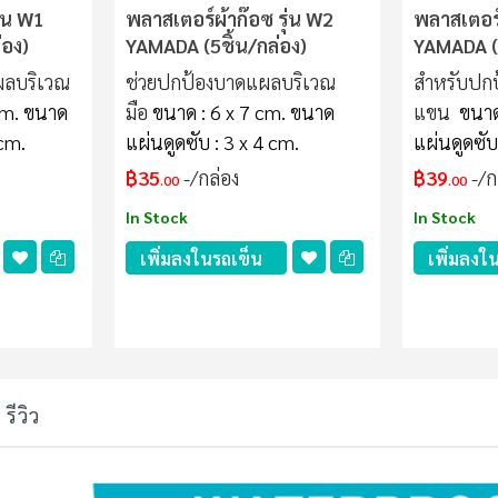
ุ่น W1
พลาสเตอร์ผ้าก๊อซ รุ่น W2
พลาสเตอร์
่อง)
YAMADA (5ชิ้น/กล่อง)
YAMADA (4
ผลบริเวณ
ช่วยปกป้องบาดแผลบริเวณ
สำหรับปก
cm.
ขนาด
มือ
ขนาด : 6 x 7 cm.
ขนาด
แขน
ขนาด
 cm.
แผ่นดูดซับ : 3 x 4 cm.
แผ่นดูดซับ
฿35
/กล่อง
฿39
/ก
.00
.00
In Stock
In Stock
เพิ่มลงในรถเข็น
เพิ่มลงใ
รีวิว