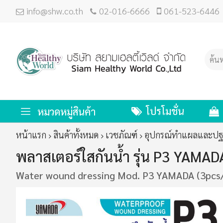
info@shw.co.th
02-016-6666
061-523-6446
โปรโมชั่น
หมวดหมู่สินค้า
หน้าแรก
สินค้าทั้งหมด
เวชภัณฑ์
อุปกรณ์ทำแผลและป
พลาสเตอร์ใสกันน้ำ รุ่น P3 YAMADA
Water wound dressing Mod. P3 YAMADA (3pcs
ข้าม
ไป