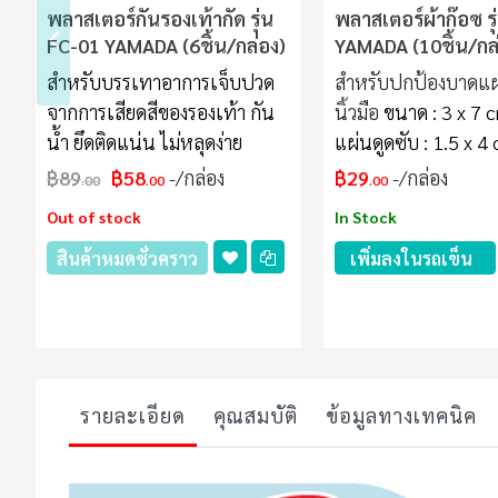
พลาสเตอร์กันรองเท้ากัด รุ่น
พลาสเตอร์ผ้าก๊อซ ร
FC-01 YAMADA (6ชิ้น/กล่อง)
YAMADA (10ชิ้น/กล
สำหรับบรรเทาอาการเจ็บปวด
สำหรับปกป้องบาดแ
จากการเสียดสีของรองเท้า กัน
นิ้วมือ
ขนาด : 3 x 7 
น้ำ ยึดติดแน่น ไม่หลุดง่าย
แผ่นดูดซับ : 1.5 x 4
฿89
฿58
/กล่อง
฿29
/กล่อง
.00
.00
.00
Out of stock
In Stock
สินค้าหมดชั่วคราว
เพิ่มลงในรถเข็น
รายละเอียด
คุณสมบัติ
ข้อมูลทางเทคนิค