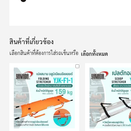
ข้าม
ไป
ที่
ส่วน
สินค้าที่เกี่ยวข้อง
เริ่ม
ต้น
เลือกสินค้าที่ต้องการใส่รถเข็นหรือ
เลือกทั้งหมด
ของ
แกล
เลอ
รี
รูปภาพ