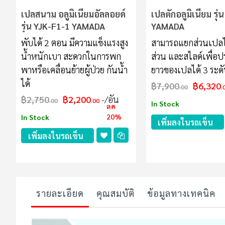
เปลสนาม อลูมิเนียมอัลลอยด์
เปลตักอลูมิเนียม รุ่
รุ่น YJK-F1-1 YAMADA
YAMADA
พับได้ 2 ตอน มีความแข็งแรงสูง
สามารถแยกส่วนเปลไ
น้ำหนักเบา สะดวกในการพก
ส่วน และสไลด์เพื่อป
พาหรือเคลื่อนย้ายผู้ป่วย กันน้ำ
ยาวของเปลได้ 3 ระดั
ได้
฿7,900
฿6,320
.00
.
฿2,750
฿2,200
/อัน
.00
.00
In Stock
ลด
20%
In Stock
เพิ่มลงในรถเข็น
เพิ่มลงในรถเข็น
รายละเอียด
คุณสมบัติ
ข้อมูลทางเทคนิค