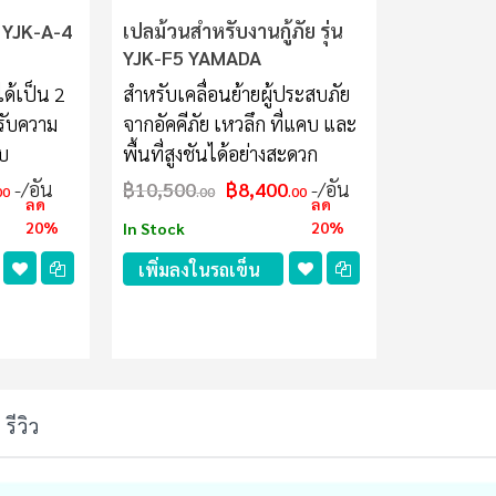
น YJK-A-4
เปลม้วนสำหรับงานกู้ภัย รุ่น
YJK-F5 YAMADA
ด้เป็น 2
สำหรับเคลื่อนย้ายผู้ประสบภัย
รับความ
จากอัคคีภัย เหวลึก ที่แคบ และ
บ
พื้นที่สูงชันได้อย่างสะดวก
/อัน
฿10,500
฿8,400
/อัน
00
.00
.00
ลด
ลด
20%
20%
In Stock
เพิ่มลงในรถเข็น
รีวิว