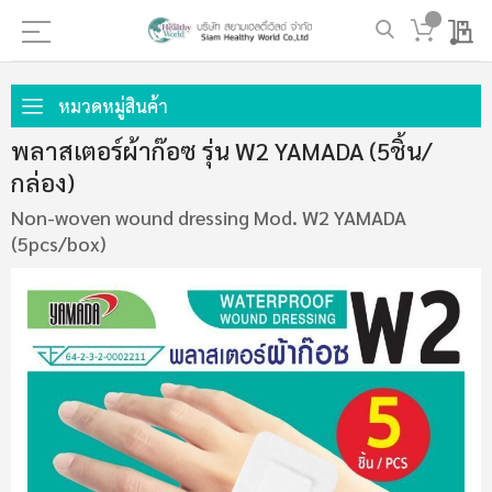
My 
ข้าม
ไป
หมวดหมู่สินค้า
ที่
พลาสเตอร์ผ้าก๊อซ รุ่น W2 YAMADA (5ชิ้น/
เนื้อหา
กล่อง)
Non-woven wound dressing Mod. W2 YAMADA
(5pcs/box)
ข้าม
ไป
ที่
ส่วน
ท้าย
ของ
แกล
เลอ