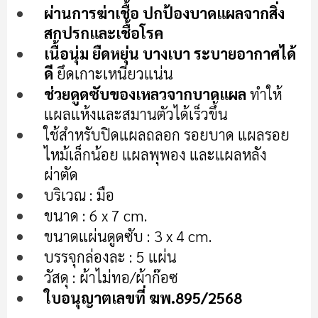
เริ่ม
ผ่านการฆ่าเชื้อ ปกป้องบาดแผลจากสิ่ง
ต้น
สกปรกและเชื้อโรค
ของ
แกล
เนื้อนุ่ม ยืดหยุ่น บางเบา ระบายอากาศได้
เลอ
ดี
ยึดเกาะเหนียวแน่น
รี
ช่วยดูดซับของเหลวจากบาดแผล
ทำให้
รูปภาพ
แผลแห้งและสมานตัวได้เร็วขึ้น
ใช้สำหรับปิดแผลถลอก รอยบาด แผลรอย
ไหม้เล็กน้อย แผลพุพอง และแผลหลัง
ผ่าตัด
บริเวณ : มือ
ขนาด : 6 x 7 cm.
ขนาดแผ่นดูดซับ : 3 x 4 cm.
บรรจุกล่องละ : 5 แผ่น
วัสดุ : ผ้าไม่ทอ/ผ้าก๊อซ
ใบอนุญาตเลขที่ ฆพ.895/2568