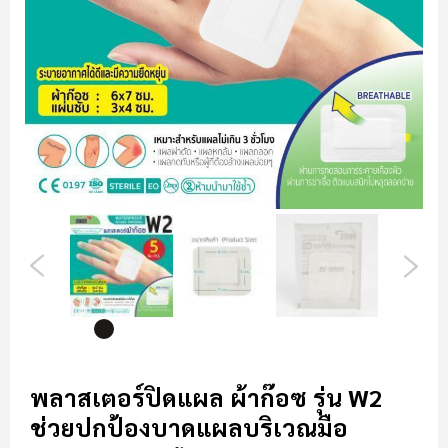
รี
รูปภาพ
ข้าม
ไป
พลาสเตอร์ปิดแผล ผ้าก๊อซ รุ่น W2
ที่
ช่วยปกป้องบาดแผลบริเวณมือ
ส่วน