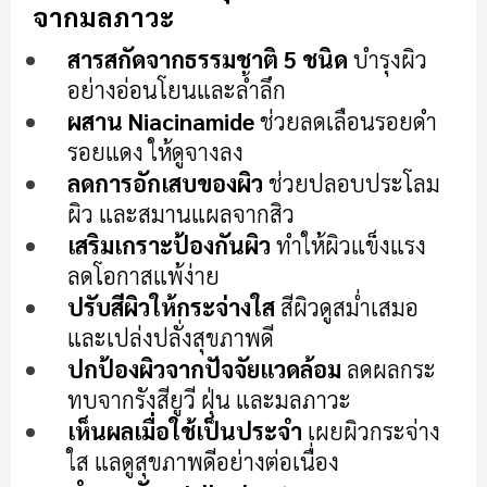
ต้น
จากมลภาวะ
ของ
แกล
สารสกัดจากธรรมชาติ 5 ชนิด
บำรุงผิว
เลอ
อย่างอ่อนโยนและล้ำลึก
รี
ผสาน Niacinamide
ช่วยลดเลือนรอยดำ
รูปภาพ
รอยแดง ให้ดูจางลง
ลดการอักเสบของผิว
ช่วยปลอบประโลม
ผิว และสมานแผลจากสิว
เสริมเกราะป้องกันผิว
ทำให้ผิวแข็งแรง
ลดโอกาสแพ้ง่าย
ปรับสีผิวให้กระจ่างใส
สีผิวดูสม่ำเสมอ
และเปล่งปลั่งสุขภาพดี
ปกป้องผิวจากปัจจัยแวดล้อม
ลดผลกระ
ทบจากรังสียูวี ฝุ่น และมลภาวะ
เห็นผลเมื่อใช้เป็นประจำ
เผยผิวกระจ่าง
ใส แลดูสุขภาพดีอย่างต่อเนื่อง