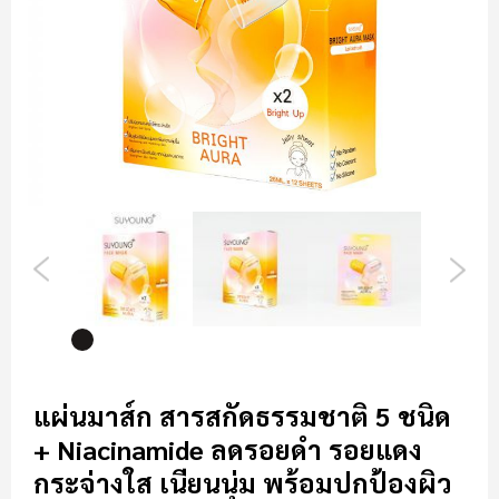
รูปภาพ
ข้าม
ไป
แผ่นมาส์ก สารสกัดธรรมชาติ 5 ชนิด
ที่
+ Niacinamide ลดรอยดำ รอยแดง
ส่วน
เริ่ม
กระจ่างใส เนียนนุ่ม พร้อมปกป้องผิว