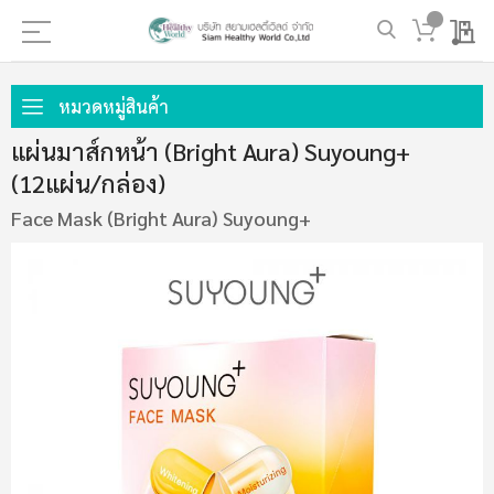
My 
ข้าม
ไป
หมวดหมู่สินค้า
ที่
แผ่นมาส์กหน้า (Bright Aura) Suyoung+
เนื้อหา
(12แผ่น/กล่อง)
Face Mask (Bright Aura) Suyoung+
ข้าม
ไป
ที่
ส่วน
ท้าย
ของ
แกล
เลอ
รี