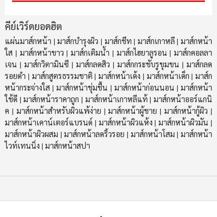
คีย์เวิร์ดยอดฮิต
แผ่นมาส์กหน้า
มาส์กบำรุงผิว
มาส์กชีท
มาส์กเกาหลี
มาส์กหน้า
|
|
|
|
ใส
มาส์กหน้าขาว
มาส์กเติมน้ำ
มาส์กไฮยาลูรอน
มาส์กคอลลา
|
|
|
|
เจน
มาส์กวิตามินซี
มาส์กลดสิว
มาส์กกระชับรูขุมขน
มาส์กลด
|
|
|
|
รอยดำ
มาส์กสูตรธรรมชาติ
มาส์กหน้าเด้ง
มาส์กหน้าเด็ก
มาส์ก
|
|
|
|
หน้ากระจ่างใส
มาส์กหน้าชุ่มชื้น
มาส์กหน้าก่อนนอน
มาส์กหน้า
|
|
|
ใช้ดี
มาส์กหน้าราคาถูก
มาส์กหน้าเกาหลีแท้
มาส์กหน้าออร์แกนิ
|
|
|
ค
มาส์กหน้าสำหรับผิวแพ้ง่าย
มาส์กหน้าผู้ชาย
มาส์กหน้ากู้ผิว
|
|
|
|
มาส์กหน้าเคาน์เตอร์แบรนด์
มาส์กหน้าผิวแห้ง
มาส์กหน้าผิวมัน
|
|
|
มาส์กหน้าผิวผสม
มาส์กหน้าลดริ้วรอย
มาส์กหน้าโสม
มาส์กหน้า
|
|
|
ไวท์เทนนิ่ง
มาส์กหน้าสปา
|