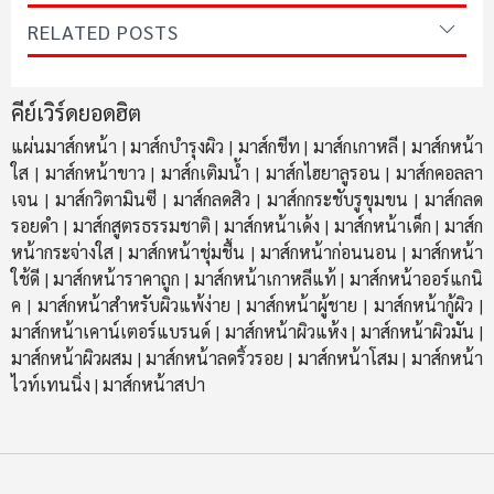
RELATED POSTS
คีย์เวิร์ดยอดฮิต
แผ่นมาส์กหน้า
มาส์กบำรุงผิว
มาส์กชีท
มาส์กเกาหลี
มาส์กหน้า
|
|
|
|
ใส
มาส์กหน้าขาว
มาส์กเติมน้ำ
มาส์กไฮยาลูรอน
มาส์กคอลลา
|
|
|
|
เจน
มาส์กวิตามินซี
มาส์กลดสิว
มาส์กกระชับรูขุมขน
มาส์กลด
|
|
|
|
รอยดำ
มาส์กสูตรธรรมชาติ
มาส์กหน้าเด้ง
มาส์กหน้าเด็ก
มาส์ก
|
|
|
|
หน้ากระจ่างใส
มาส์กหน้าชุ่มชื้น
มาส์กหน้าก่อนนอน
มาส์กหน้า
|
|
|
ใช้ดี
มาส์กหน้าราคาถูก
มาส์กหน้าเกาหลีแท้
มาส์กหน้าออร์แกนิ
|
|
|
ค
มาส์กหน้าสำหรับผิวแพ้ง่าย
มาส์กหน้าผู้ชาย
มาส์กหน้ากู้ผิว
|
|
|
|
มาส์กหน้าเคาน์เตอร์แบรนด์
มาส์กหน้าผิวแห้ง
มาส์กหน้าผิวมัน
|
|
|
มาส์กหน้าผิวผสม
มาส์กหน้าลดริ้วรอย
มาส์กหน้าโสม
มาส์กหน้า
|
|
|
ไวท์เทนนิ่ง
มาส์กหน้าสปา
|