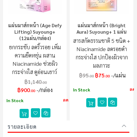
แผ่นมาส์กหน้า (Age Defy
แผ่นมาส์กหน้า (Bright
Lifting) Suyoung+
Aura) Suyoung+ 1 แผ่น
(12แผ่น/กล่อง)
สารสกัดธรรมชาติ 5 ชนิด +
ยกกระชับ ลดริ้วรอย เพิ่ม
Niacinamide ลดรอยดำ
ความยืดหยุ่น ผสาน
กระจ่างใส ปกป้องผิวจาก
Niacinamide ช่วยผิว
มลภาวะ
กระจ่างใส ดูอ่อนเยาว์
฿95
฿75
/แผ่น
.00
.00
฿1,140
.00
฿900
/กล่อง
ลด
In Stock
.00
ลด 21%
In Stock
รายละเอียด