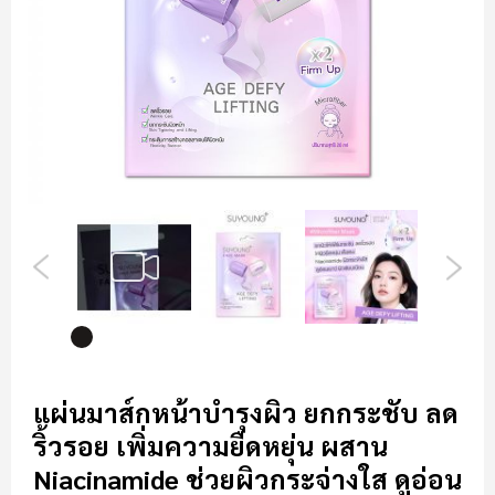
รูปภาพ
ข้าม
ไป
แผ่นมาส์กหน้าบำรุงผิว ยกกระชับ ลด
ที่
ริ้วรอย เพิ่มความยืดหยุ่น ผสาน
ส่วน
เริ่ม
Niacinamide ช่วยผิวกระจ่างใส ดูอ่อน