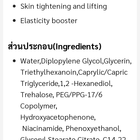
Skin tightening and lifting
Elasticity booster
ส่วนประกอบ
(Ingredients)
Water,Diplopylene Glycol,Glycerin,
Triethylhexanoin,Caprylic/Capric
Triglyceride,1,2 -Hexanediol,
Trehalose, PEG/PPG-17/6
Copolymer,
Hydroxyacetophenone,
Niacinamide, Phenoxyethanol,
Glyceryl Stearate Citrate, C14-22