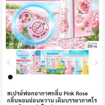
รี
รูปภาพ
ข้าม
ไป
สเปรย์ฟอกอากาศกลิ่น Pink Rose
ที่
กลิ่นหอมอ่อนหวาน เติมบรรยากาศโร
ส่วน