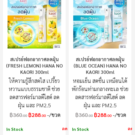
สเปรย์ฟอกอากาศลดฝุ่น
สเปรย์ฟอกอากาศลดฝุ่น
(FRESH LEMON) HANA NO
(BLUE OCEAN) HANA NO
KAORI 300ml
KAORI 300ml
ให้ความรู้สึกสดใส เปรี้ยว
หอมเย็น สดชื่น เหมือนได้
หวานแบบธรรมชาติ ช่วย
พักร้อนท่ามกลางทะเล ช่วย
ลดสารฟอร์มาลดีไฮด์ ลด
ลดสารฟอร์มาลดีไฮด์ ลด
ฝุ่น และ PM2.5
ฝุ่น และ PM2.5
฿360
฿288
/ขวด
฿360
฿288
/ขวด
.00
.00
.00
.00
ลด 20%
ลด
In Stock
In Stock