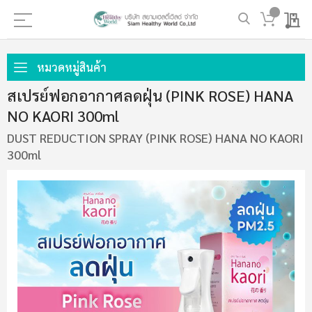
My 
ข้าม
ไป
หมวดหมู่สินค้า
ที่
สเปรย์ฟอกอากาศลดฝุ่น (PINK ROSE) HANA
เนื้อหา
NO KAORI 300ml
DUST REDUCTION SPRAY (PINK ROSE) HANA NO KAORI
300ml
ข้าม
ไป
ที่
ส่วน
ท้าย
ของ
แกล
เลอ