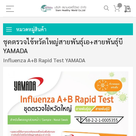
My 
ข้าม
ไป
หมวดหมู่สินค้า
ที่
ชุดตรวจไข้หวัดใหญ่สายพันธุ์เอ+สายพันธุ์บี
เนื้อหา
YAMADA
Influenza A+B Rapid Test YAMADA
ข้าม
ไป
ที่
ส่วน
ท้าย
ของ
แกล
เลอ
รี