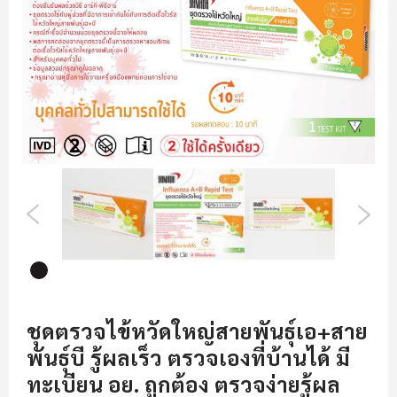
รูปภาพ
ข้าม
ไป
ชุดตรวจไข้หวัดใหญ่สายพันธุ์เอ+สาย
ที่
พันธุ์บี รู้ผลเร็ว ตรวจเองที่บ้านได้ มี
ส่วน
เริ่ม
ทะเบียน อย. ถูกต้อง ตรวจง่ายรู้ผล