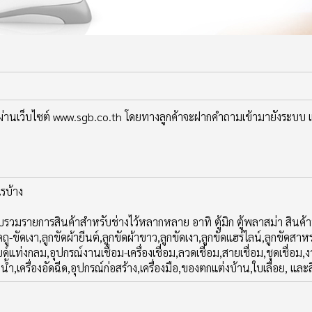
ผ่านเว็บไซต์ www.sgb.co.th โดยทางลูกค้าจะฝากคำถามเข้ามายังระบบ
รบ้าง
รวมรายการสินค้าสำหรับช่างไว้หลากหลาย อาทิ ตู้มิก ตู้พลาสม่า สินค้า
นขัดถู-ขัดเงา,ลูกขัดผ้ายีนต์,ลูกขัดผ้าขาว,ลูกขัดเงา,ลูกขัดแฮร์ไลน์,ลูก
ไบด์แท่งกลม,อุปกรณ์งานเชื่อม-เครื่องเชื่อม,ลวดเชื่อม,สายเชื่อม,ชุดเชื
๊มน้ำ,เครื่องอัดฉีด,อุปกรณ์ก่อสร้าง,เครื่องมือ,ของตกแต่งบ้าน,ใบเลื่อย, แล