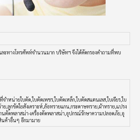
 และทางโทรศัพท์จำนวนมาก บริษัทฯ จึงได้คัดกรองคำถามที่พบ
ที่จำหน่ายใบตัด,ใบตัดเพชร,ใบตัดเหล็ก,ใบตัดสแตนเลส,ใบเจียร,ใบ
ขัดสาหร่าย,ลูกขัดใยสังเคราะห์,ล้อทรายแกน,กระดาษทราย,ผ้าทราย,แปรง
่อม,งานตัดพลาสม่า-เครื่องตัดพลาสม่า,อุปกรณ์รักษาความปลอดภัย,อุ
ะสินค้าอื่นๆ อีกมามาย