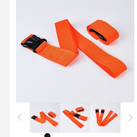
ที่
ส่วน
ท้าย
ของ
แกล
เลอ
รี
รูปภาพ