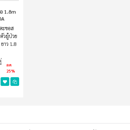
ขอ 1.8m
ADA
ัวตะขอส
ัวผู้ป่วย
ย ยาว 1.8
ู่
ลด
25%