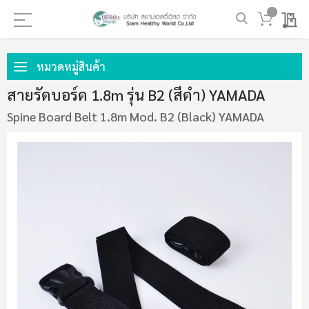
My 
ข้าม
ไป
หมวดหมู่สินค้า
ที่
สายรัดบอร์ด 1.8m รุ่น B2 (สีดำ) YAMADA
เนื้อหา
Spine Board Belt 1.8m Mod. B2 (Black) YAMADA
ข้าม
ไป
ที่
ส่วน
ท้าย
ของ
แกล
เลอ
รี
รูปภาพ