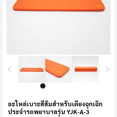
รี
รูปภาพ
ข้าม
ไป
อะไหล่เบาะสีส้มสำหรับเตียงฉุกเฉิก
ที่
ประจำรถพยาบาลรุ่น YJK-A-3
ส่วน