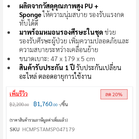
เริ่ม
ผลิตจากวัสดุคุณภาพสูง
PU +
ต้น
Sponge
ให้ความนุ่มสบาย รองรับแรงกด
ของ
ทับได้ดี
แกล
เลอ
มาพร้อมหมอนรองศีรษะในชุด
ช่วย
รี
รองรับศีรษะผู้ป่วย เพิ่มความปลอดภัยและ
รูปภาพ
ความสบายระหว่างเคลื่อนย้าย
ขนาดเบาะ: 47 x 179 x 5 cm
สินค้ารับประกัน 1 ปี
รับประกันเปลี่ยน
อะไหล่ ตลอดอายุการใช้งาน
เพิ่มรีวิว
ลด 20%
฿1,760
฿2,200
/ชิ้น
.00
.00
(ราคาสินค้ารวมภาษีมูลค่าเพิ่มแล้ว)
SKU
HCMPSTAMSP047179