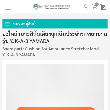
My 
ข้าม
ไป
หมวดหมู่สินค้า
ที่
อะไหล่:เบาะสีส้มเตียงฉุกเฉินประจำรถพยาบาล
เนื้อหา
รุ่น YJK-A-3 YAMADA
Spare part: Cushion for Ambulance Stretcher Mod.
YJK-A-3 YAMADA
ข้าม
ไป
ที่
ส่วน
ท้าย
ของ
แกล
เลอ