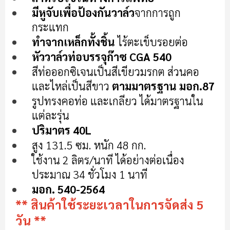
แกล
มีหูจับเพื่อป้องกันวาล์ว
จากการถูก
เลอ
กระแทก
รี
ทำจากเหล็กทั้งชิ้น
ไร้ตะเข็บรอยต่อ
รูปภาพ
หัววาล์วท่อบรรจุก๊าซ CGA 540
สีท่อออกซิเจนเป็นสีเขียวมรกต ส่วนคอ
และไหล่เป็นสีขาว
ตามมาตรฐาน มอก.87
รูปทรงคอท่อ และเกลียว ได้มาตรฐานใน
แต่ละรุ่น
ปริมาตร 40L
สูง 131.5 ซม. หนัก 48 กก.
ใช้งาน 2 ลิตร/นาที ได้อย่างต่อเนื่อง
ประมาณ 34 ชั่วโมง 1 นาที
มอก. 540-2564
** สินค้าใช้ระยะเวลาในการจัดส่ง 5
วัน **