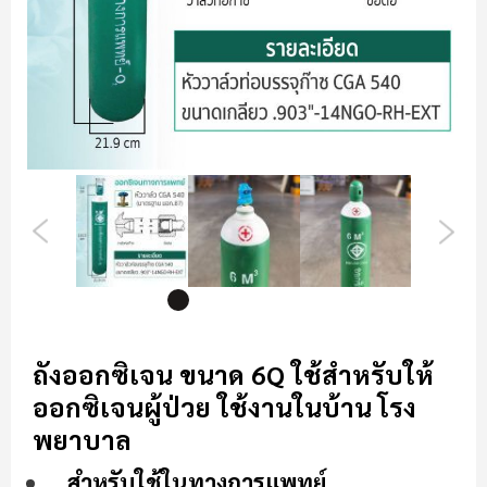
ข้าม
ไป
ถังออกซิเจน ขนาด 6Q ใช้สำหรับให้
ที่
ออกซิเจนผู้ป่วย ใช้งานในบ้าน โรง
ส่วน
เริ่ม
พยาบาล
ต้น
สำหรับใช้ในทางการแพทย์
ของ