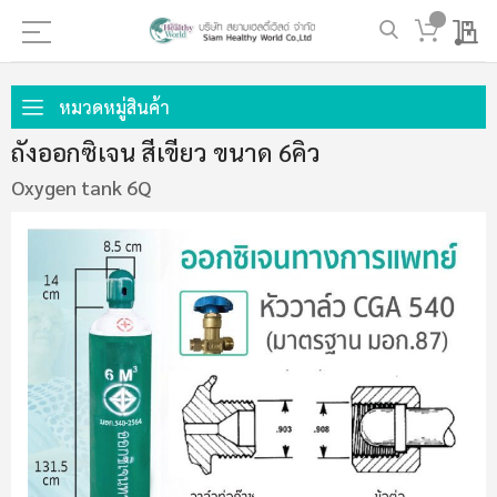
My 
ข้าม
ไป
หมวดหมู่สินค้า
ที่
ถังออกซิเจน สีเขียว ขนาด 6คิว
เนื้อหา
Oxygen tank 6Q
ข้าม
ไป
ที่
ส่วน
ท้าย
ของ
แกล
เลอ
รี
รูปภาพ