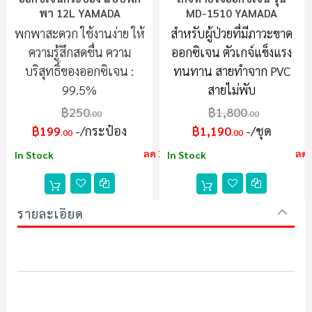
พา 12L YAMADA
MD-1510 YAMADA
พกพาสะดวก ใช้งานง่าย ให้
สำหรับผู้ป่วยที่มีภาวะขาด
ความรู้สึกสดชื่น ความ
ออกซิเจน ตัวเกจ์แข็งแรง
บริสุทธิ์ของออกซิเจน :
ทนทาน สายทำจาก PVC
99.5%
สายไม่พับ
฿250
฿1,800
.00
.00
฿199
/กระป๋อง
฿1,190
/ชุด
.00
.00
ลด 20%
ลด
In Stock
In Stock
รายละเอียด
ถังออกซิเจน ท่อออกซิเจน ท่อแก๊ส