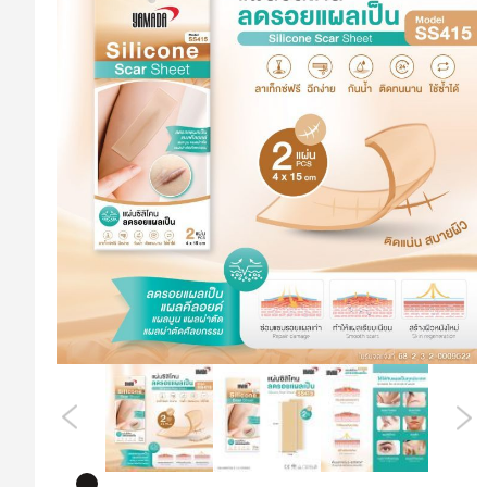
ที่
ส่วน
ท้าย
ของ
แกล
เลอ
รี
รูปภาพ