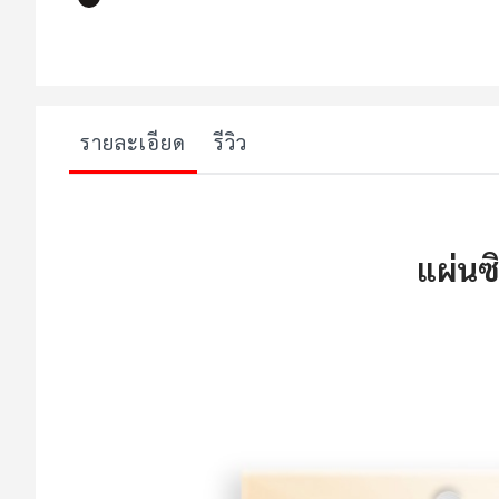
ข้าม
ไป
ที่
ส่วน
รายละเอียด
รีวิว
เริ่ม
ต้น
ของ
แกล
แผ่นซ
เลอ
รี
รูปภาพ