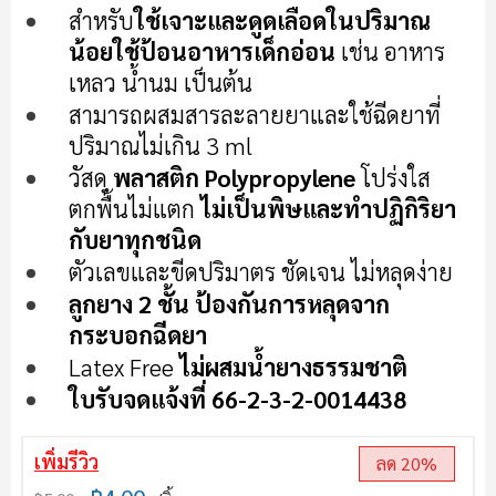
เริ่ม
สำหรับ
ใช้เจาะและดูดเลือดในปริมาณ
ต้น
น้อย
ใช้ป้อนอาหารเด็กอ่อน
เช่น อาหาร
ของ
เหลว น้ำนม เป็นต้น
แกล
เลอ
สามารถผสมสารละลายยาและใช้ฉีดยาที่
รี
ปริมาณไม่เกิน 3 ml
รูปภาพ
วัสดุ
พลาสติก Polypropylene
โปร่งใส
ตกพื้นไม่แตก
ไม่เป็นพิษและทำปฏิกิริยา
กับยาทุกชนิด
ตัวเลขและขีดปริมาตร ชัดเจน ไม่หลุดง่าย
ลูกยาง 2 ชั้น ป้องกันการหลุดจาก
กระบอกฉีดยา
Latex Free
ไม่ผสมน้ำยางธรรมชาติ
ใบรับจดแจ้งที่ 66-2-3-2-0014438
เพิ่มรีวิว
ลด 20%