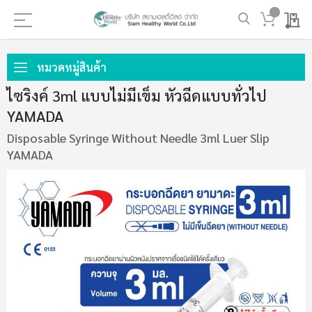
My 
ข้าม
ไป
หมวดหมู่สินค้า
ที่
ไซริงค์ 3ml แบบไม่มีเข็ม หัวฉีดแบบทั่วไป
เนื้อหา
YAMADA
Disposable Syringe Without Needle 3ml Luer Slip
YAMADA
ข้าม
ไป
ที่
ส่วน
ท้าย
ของ
แกล
เลอ