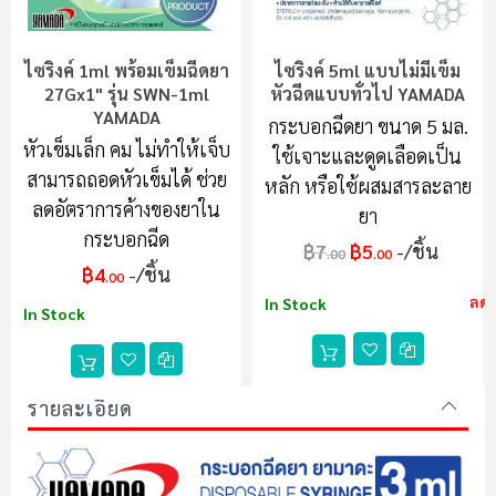
ไซริงค์ 1ml พร้อมเข็มฉีดยา
ไซริงค์ 5ml แบบไม่มีเข็ม
27Gx1" รุ่น SWN-1ml
หัวฉีดแบบทั่วไป YAMADA
YAMADA
กระบอกฉีดยา ขนาด 5 มล.
หัวเข็มเล็ก คม ไม่ทำให้เจ็บ
ใช้เจาะและดูดเลือดเป็น
สามารถถอดหัวเข็มได้ ช่วย
หลัก หรือใช้ผสมสารละลาย
ลดอัตราการค้างของยาใน
ยา
กระบอกฉีด
฿7
฿5
/ชิ้น
.00
.00
฿4
/ชิ้น
.00
ลด
In Stock
In Stock
รายละเอียด