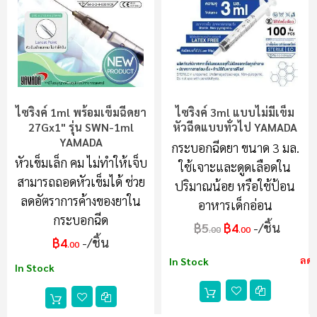
ไซริงค์ 1ml พร้อมเข็มฉีดยา
ไซริงค์ 3ml แบบไม่มีเข็ม
27Gx1" รุ่น SWN-1ml
หัวฉีดแบบทั่วไป YAMADA
YAMADA
กระบอกฉีดยา ขนาด 3 มล.
หัวเข็มเล็ก คม ไม่ทำให้เจ็บ
ใช้เจาะและดูดเลือดใน
สามารถถอดหัวเข็มได้ ช่วย
ปริมาณน้อย หรือใช้ป้อน
ลดอัตราการค้างของยาใน
อาหารเด็กอ่อน
กระบอกฉีด
฿5
฿4
/ชิ้น
.00
.00
฿4
/ชิ้น
.00
ลด
In Stock
In Stock