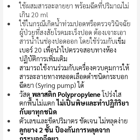
เริ่ม
ใช้ผสมสารละลายยา พร้อมฉีดที่ปริมาณไม่
ต้น
เกิน 20 ml
ของ
แกล
ใช้ในกรณีเกิดน้ำท่วมปอดหรือตรวจวินิจฉัย
เลอ
ผู้ป่วยที่สงสัยโรคมะเร็งปอด ต้องเจาะเอา
รี
สารน้ำในช่องปอดออก โดยใช้ร่วมกับ
เข็ม
รูปภาพ
เบอร์ 20 เพื่อนำไปตรวจสอบทางห้อง
ปฏิบัติการเพิ่มเติม
สามารถใช้งานร่วมกับเครื่องควบคุมการให้
สารละลายทางหลอดเลือดดำชนิดกระบอก
ฉีดยา (Syring pump) ได้
วัสดุ
พลาสติก Polypropylene
โปร่งใส
ตกพื้นไม่แตก
ไม่เป็นพิษและทำปฏิกิริยา
กับยาทุกชนิด
ตัวเลขและขีดปริมาตร ชัดเจน ไม่หลุดง่าย
ลูกยาง 2 ชั้น ป้องกันการหลุดจาก
กระบอกฉีดยา