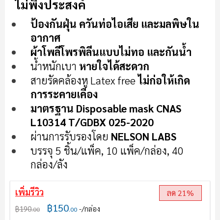
เริ่ม
ไม่พึงประสงค์
ต้น
ป้องกันฝุ่น ควันท่อไอเสีย และมลพิษใน
ของ
แกล
อากาศ
เลอ
ผ้าโพลีโพรพิลีนแบบไม่ทอ และกันน้ำ
รี
น้ำหนักเบา
หายใจได้สะดวก
รูปภาพ
สายรัดคล้องหู Latex free
ไม่ก่อให้เกิด
การระคายเคือง
มาตรฐาน Disposable mask CNAS
L10314 T/GDBX 025-2020
ผ่านการรับรองโดย
NELSON LABS
บรรจุ 5 ชิ้น/แพ็ค, 10 แพ็ค/กล่อง, 40
กล่อง/ลัง
เพิ่มรีวิว
ลด 21%
฿150
฿190
/กล่อง
.00
.00