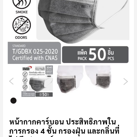
รี
รูปภาพ
ข้าม
ไป
หน้ากากคาร์บอน
ประสิทธิภาพใน
ที่
การกรอง 4 ชั้น
กรองฝุ่น
และกลิ่นที่
ส่วน