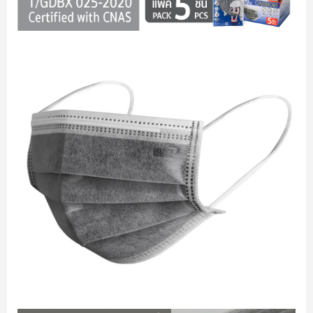
หน้กากอนามัยคาร์บอน