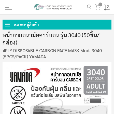
My 
ข้าม
ไป
หมวดหมู่สินค้า
ที่
หน้ากากอนามัยคาร์บอน รุ่น 3040 (50ชิ้น/
เนื้อหา
กล่อง)
4PLY DISPOSABLE CARBON FACE MASK Mod. 3040
(5PCS/PACK) YAMADA
ข้าม
ไป
ที่
ส่วน
ท้าย
ของ
แกล
เลอ