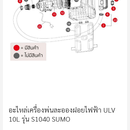
รี
รูปภาพ
ข้าม
ไป
อะไหล่เครื่องพ่นละอองฝอยไฟฟ้า ULV
ที่
10L รุ่น S1040 SUMO
ส่วน
เริ่ม