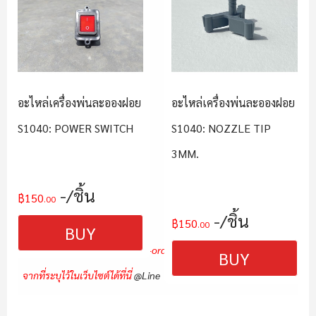
อะไหล่เครื่องพ่นละอองฝอย
อะไหล่เครื่องพ่นละอองฝอย
S1040: POWER SWITCH
S1040: NOZZLE TIP
3MM.
/ชิ้น
฿150
.00
/ชิ้น
฿150
.00
BUY
***
หมายเหตุ:
ท่านสามารถ Pre-order อะไหล่ส่วนอื่น ๆ นอกเหนือ
BUY
จากที่ระบุไว้ในเว็บไซต์ได้ที่นี่
@Line