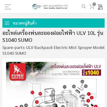
My 
ข้าม
ไป
หมวดหมู่สินค้า
ที่
อะไหล่เครื่องพ่นละอองฝอยไฟฟ้า ULV 10L รุ่น
เนื้อหา
S1040 SUMO
Spare-parts-ULV Backpack Electric Mist Sprayer Model
S1040 SUMO
ข้าม
ไป
ที่
ส่วน
ท้าย
ของ
แกล
เลอ