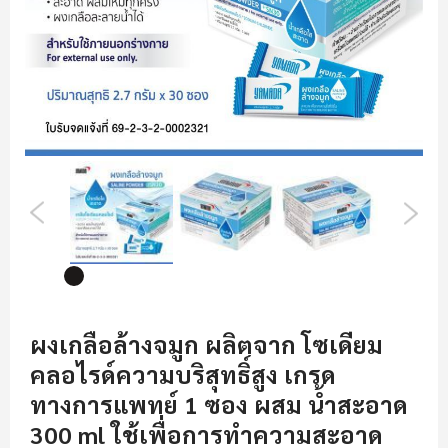
ข้าม
ไป
ผงเกลือล้างจมูก ผลิตจาก โซเดียม
ที่
คลอไรด์ความบริสุทธิ์สูง เกรด
ส่วน
เริ่ม
ทางการแพทย์ 1 ซอง ผสม น้ำสะอาด
ต้น
300 ml ใช้เพื่อการทำความสะอาด
ของ