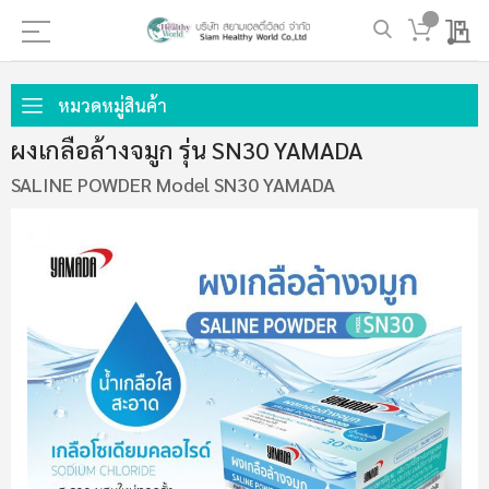
My 
ข้าม
ไป
หมวดหมู่สินค้า
ที่
ผงเกลือล้างจมูก รุ่น SN30 YAMADA
เนื้อหา
SALINE POWDER Model SN30 YAMADA
ข้าม
ไป
ที่
ส่วน
ท้าย
ของ
แกล
เลอ
รี
รูปภาพ