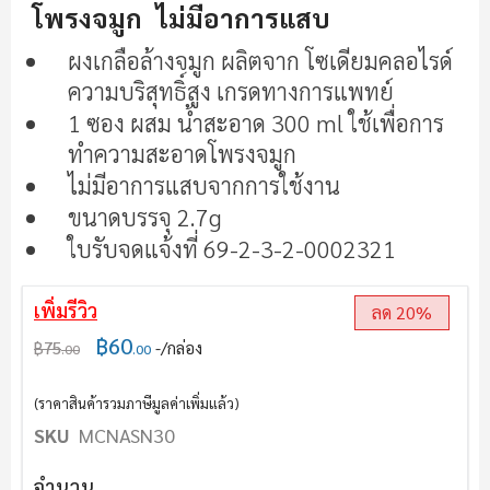
โพรงจมูก ไม่มีอาการแสบ
แกล
เลอ
ผงเกลือล้างจมูก ผลิตจาก โซเดียมคลอไรด์
รี
ความบริสุทธิ์สูง เกรดทางการแพทย์
รูปภาพ
1 ซอง ผสม น้ำสะอาด 300 ml ใช้เพื่อการ
ทำความสะอาดโพรงจมูก
ไม่มีอาการแสบจากการใช้งาน
ขนาดบรรจุ 2.7g
ใบรับจดแจ้งที่ 69-2-3-2-0002321
เพิ่มรีวิว
ลด 20%
฿60
฿75
/กล่อง
.00
.00
(ราคาสินค้ารวมภาษีมูลค่าเพิ่มแล้ว)
SKU
MCNASN30
จำนวน