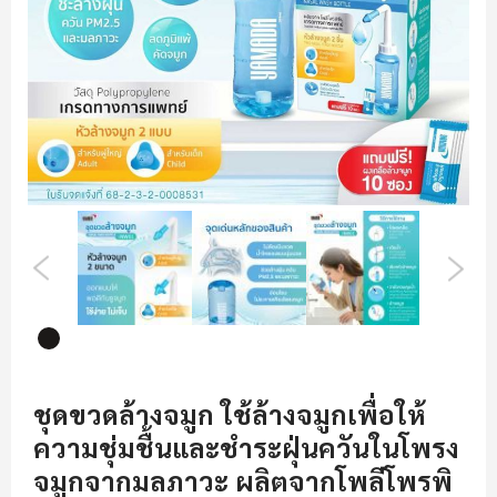
รูปภาพ
ข้าม
ไป
ชุดขวดล้างจมูก ใช้ล้างจมูกเพื่อให้
ที่
ความชุ่มชื้นและชำระฝุ่นควันในโพรง
ส่วน
เริ่ม
จมูกจากมลภาวะ ผลิตจากโพลีโพรพิ