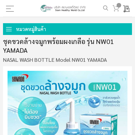
My 
ข้าม
ไป
หมวดหมู่สินค้า
ที่
ชุดขวดล้างจมูกพร้อมผงเกลือ รุ่น NW01
เนื้อหา
YAMADA
NASAL WASH BOTTLE Model NW01 YAMADA
ข้าม
ไป
ที่
ส่วน
ท้าย
ของ
แกล
เลอ
รี