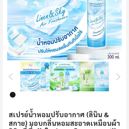
รี
รูปภาพ
ข้าม
ไป
สเปรย์น้ำหอมปรับอากาศ (ลินิน &
ที่
สกาย) มอบกลิ่นหอมสะอาดเหมือนผ้า
ส่วน