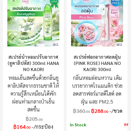
สเปรย์น้ำหอมปรับอากาศ
สเปรย์ฟอกอากาศลดฝุ่น
(ยูคาลิปตัส) 300ml HANA
(PINK ROSE) HANA NO
NO KAORI
KAORI 300ml
หอมเย็นสดชื่นด้วยกลิ่นยู
กลิ่นหอมอ่อนหวาน เติม
คาลิปตัสจากธรรมชาติ ให้
บรรยากาศโรแมนติก ช่วย
ความรู้สึกเหมือนได้พัก
ลดสารฟอร์มาลดีไฮด์ ลด
ผ่อนท่ามกลางป่าเย็น
ฝุ่น และ PM2.5
สดชื่น
฿360
฿288
/ขวด
.00
.00
฿205
.00
ลด
In Stock
฿164
/กระป๋อง
.00