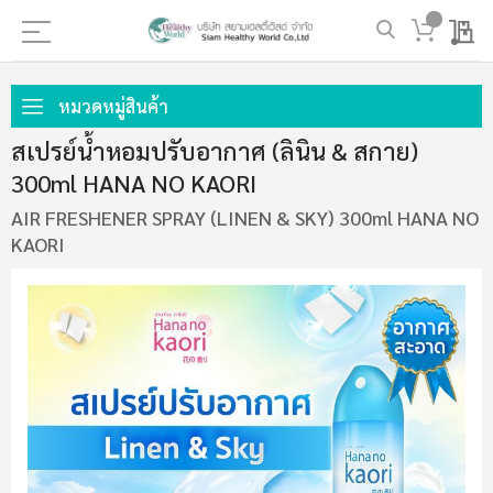
My 
ข้าม
ไป
หมวดหมู่สินค้า
ที่
สเปรย์น้ำหอมปรับอากาศ (ลินิน & สกาย)
เนื้อหา
300ml HANA NO KAORI
AIR FRESHENER SPRAY (LINEN & SKY) 300ml HANA NO
KAORI
ข้าม
ไป
ที่
ส่วน
ท้าย
ของ
แกล
เลอ